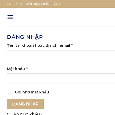
Skip
FREESHIP VỚI MỌI ĐƠN HÀNG
to
content
ĐĂNG NHẬP
Tên tài khoản hoặc địa chỉ email
*
Mật khẩu
*
Ghi nhớ mật khẩu
ĐĂNG NHẬP
Quên mật khẩu?