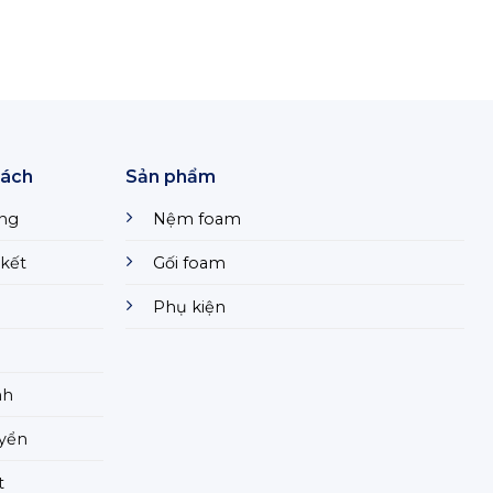
sách
Sản phẩm
ng
Nệm foam
kết
Gối foam
Phụ kiện
nh
uyển
t