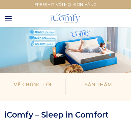
Skip
FREESHIP VỚI MỌI ĐƠN HÀNG
to
content
VỀ CHÚNG TÔI
SẢN PHẨM
iComfy – Sleep in Comfort