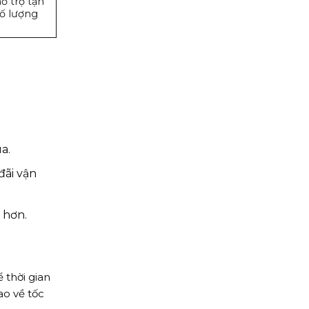
ỗ trợ tận
số lượng
a.
đãi vận
 hơn.
 thời gian
o về tốc