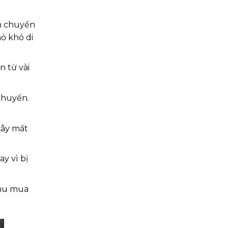
ận chuyển
ỏ khó di
n từ vài
chuyển.
gây mất
y vì bị
thu mua