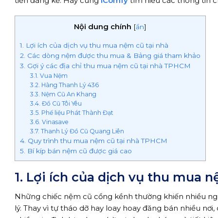
tiền đáng kể. Hãy cùng
iComfy
tìm hiểu các thông tin ch
Nội dung chính
[
ẩn
]
1. Lợi ích của dịch vụ thu mua nệm cũ tại nhà
2. Các dòng nệm được thu mua & Bảng giá tham khảo
3. Gợi ý các địa chỉ thu mua nệm cũ tại nhà TPHCM
3.1. Vua Nệm
3.2. Hàng Thanh Lý 436
3.3. Nệm Cũ An Khang
3.4. Đồ Cũ Tôi Yêu
3.5. Phế liệu Phát Thành Đạt
3.6. Vinasave
3.7. Thanh Lý Đồ Cũ Quang Liên
4. Quy trình thu mua nệm cũ tại nhà TPHCM
5. Bí kíp bán nệm cũ được giá cao
1. Lợi ích của dịch vụ thu mua 
Những chiếc nệm cũ cồng kềnh thường khiến nhiều người
lý. Thay vì tự tháo dỡ hay loay hoay đăng bán nhiều nơi