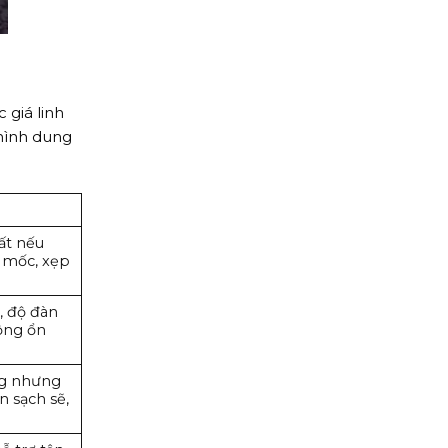
 giá linh
 hình dung
ất nếu
 mốc, xẹp
, độ đàn
động ổn
ng nhưng
 sạch sẽ,