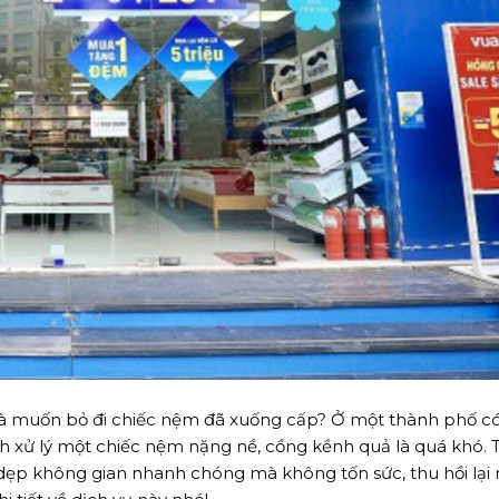
là muốn bỏ đi chiếc nệm đã xuống cấp? Ở một thành phố c
h xử lý một chiếc nệm nặng nề, cồng kềnh quả là quá khó.
ẹp không gian nhanh chóng mà không tốn sức, thu hồi lại