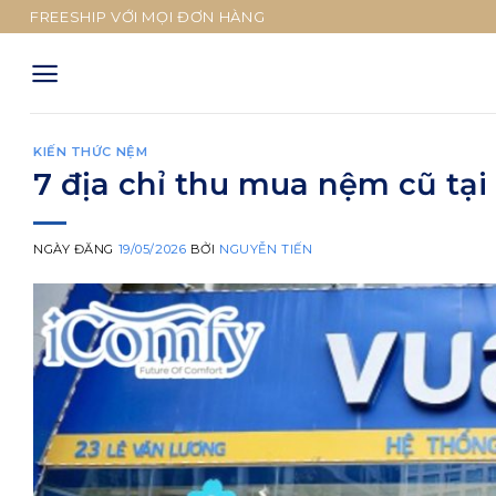
Skip
FREESHIP VỚI MỌI ĐƠN HÀNG
to
content
KIẾN THỨC NỆM
7 địa chỉ thu mua nệm cũ tạ
NGÀY ĐĂNG
19/05/2026
BỞI
NGUYỄN TIẾN