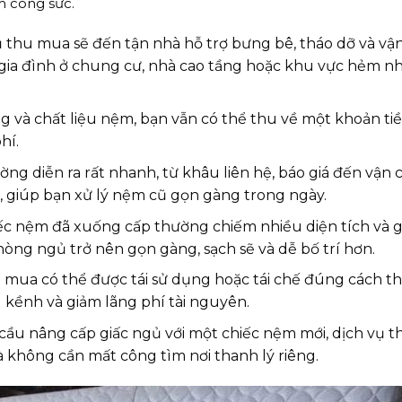
m công sức.
 thu mua sẽ đến tận nhà hỗ trợ bưng bê, tháo dỡ và v
g gia đình ở chung cư, nhà cao tầng hoặc khu vực hẻm nh
g và chất liệu nệm, bạn vẫn có thể thu về một khoản tiề
hí.
g diễn ra rất nhanh, từ khâu liên hệ, báo giá đến vận 
iờ, giúp bạn xử lý nệm cũ gọn gàng trong ngày.
c nệm đã xuống cấp thường chiếm nhiều diện tích và 
òng ngủ trở nên gọn gàng, sạch sẽ và dễ bố trí hơn.
mua có thể được tái sử dụng hoặc tái chế đúng cách tha
g kềnh và giảm lãng phí tài nguyên.
ầu nâng cấp giấc ngủ với một chiếc nệm mới, dịch vụ 
 không cần mất công tìm nơi thanh lý riêng.