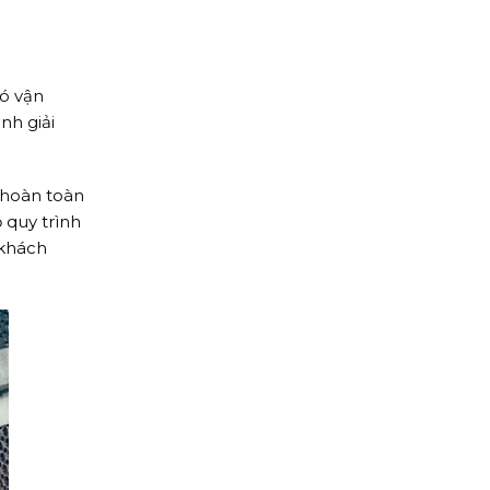
hó vận
nh giải
 hoàn toàn
 quy trình
 khách