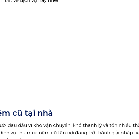
i tiết về dịch vụ này nhé!
nệm cũ tại nhà
 đau đầu vì khó vận chuyển, khó thanh lý và tốn nhiều thờ
, dịch vụ thu mua nệm cũ tận nơi đang trở thành giải pháp ti