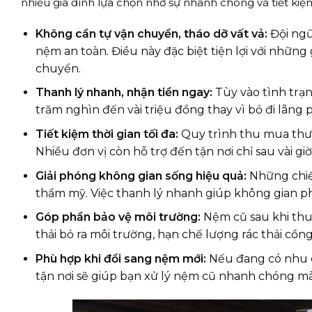
nhiều gia đình lựa chọn nhờ sự nhanh chóng và tiết kiệ
Không cần tự vận chuyển, tháo dỡ vất vả:
Đội ngũ
nệm an toàn. Điều này đặc biệt tiện lợi với nhữn
chuyển.
Thanh lý nhanh, nhận tiền ngay:
Tùy vào tình trạn
trăm nghìn đến vài triệu đồng thay vì bỏ đi lãng p
Tiết kiệm thời gian tối đa:
Quy trình thu mua thườn
Nhiều đơn vị còn hỗ trợ đến tận nơi chỉ sau vài g
Giải phóng không gian sống hiệu quả:
Những chiế
thẩm mỹ. Việc thanh lý nhanh giúp không gian ph
Góp phần bảo vệ môi trường:
Nệm cũ sau khi thu 
thải bỏ ra môi trường, hạn chế lượng rác thải cồn
Phù hợp khi đổi sang nệm mới:
Nếu đang có nhu c
tận nơi sẽ giúp bạn xử lý nệm cũ nhanh chóng mà