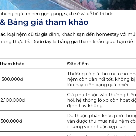
phòng ngủ trở nên gọn gàng, sạch sẽ và dễ bố trí hơn
 & Bảng giá tham khảo
ác loại nệm cũ từ gia đình, khách sạn đến homestay với mức
h trạng thực tế. Dưới đây là bảng giá tham khảo giúp bạn dễ
 tham khảo
Đặc điểm
Thường có giá thu mua cao nh
3.500.000đ
nệm còn đàn hồi tốt, không bị
lún hay biến dạng quá nhiều.
Giá phụ thuộc vào thương hiệu
 2.100.000đ
hồi, hệ thống lò xo còn hoạt 
định hay không.
Dù thuộc phân khúc phổ thô
1.500.000đ
vẫn được thu mua nếu nệm còn
ít cong vênh hoặc xẹp lún.