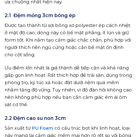
ưa chuộng nhất hiện nay.
2.1 Đệm mỏng 3cm bông ép
Được tạo thành từ sợi bông xơ polyester ép cách nhiệt
ở mật độ cao, dòng này có bề mặt phẳng, ít lún và giữ
form tốt. Khi nằm tạo cảm giác chắc chắn, phù hợp với
người thích nền ngủ cứng hoặc cần bề mặt ổn định
cho cột sống.
Ưu điểm lớn nhất là giá thành dễ tiếp cận và khả năng
gấp gọn linh hoạt. Rất thích hợp để trải sàn, dùng trong
phòng trọ, ký túc xá hoặc đặt dưới nệm quá mềm
nhằm tăng độ vững. Tuy nhiên, vì độ đàn hồi không cao
nên không phù hợp nếu bạn cần cảm giác êm ái ôm
sát cơ thể.
2.2 Đệm cao su non 3cm
Sản xuất từ
PU Foam
có cấu trúc bọt khí linh hoạt, loại
này mang lại cảm giác mềm mại hơn rõ rệt so với bông