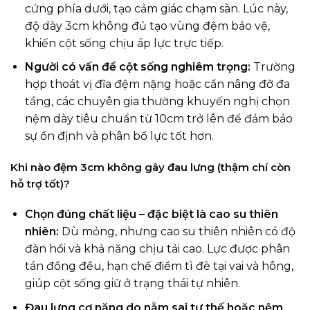
cứng phía dưới, tạo cảm giác chạm sàn. Lúc này,
độ dày 3cm không đủ tạo vùng đệm bảo vệ,
khiến cột sống chịu áp lực trực tiếp.
Người có vấn đề cột sống nghiêm trọng:
Trường
hợp thoát vị đĩa đệm nặng hoặc cần nâng đỡ đa
tầng, các chuyên gia thường khuyến nghị chọn
nệm dày tiêu chuẩn từ 10cm trở lên để đảm bảo
sự ổn định và phân bổ lực tốt hơn.
Khi nào đệm 3cm không gây đau lưng (thậm chí còn
hỗ trợ tốt)?
Chọn đúng chất liệu – đặc biệt là cao su thiên
nhiên:
Dù mỏng, nhưng cao su thiên nhiên có độ
đàn hồi và khả năng chịu tải cao. Lực được phân
tán đồng đều, hạn chế điểm tì đè tại vai và hông,
giúp cột sống giữ ở trạng thái tự nhiên.
Đau lưng cơ năng do nằm sai tư thế hoặc nệm