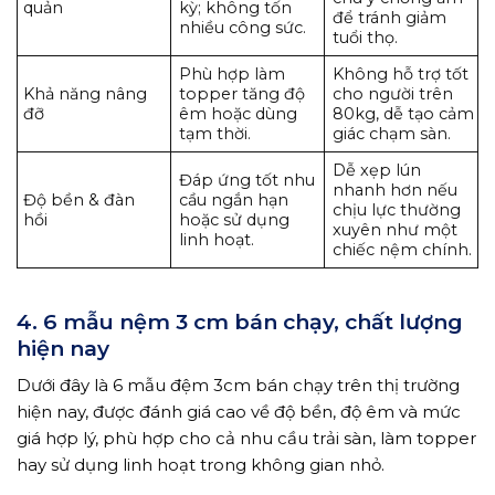
quản
kỳ; không tốn
để tránh giảm
nhiều công sức.
tuổi thọ.
Phù hợp làm
Không hỗ trợ tốt
Khả năng nâng
topper tăng độ
cho người trên
đỡ
êm hoặc dùng
80kg, dễ tạo cảm
tạm thời.
giác chạm sàn.
Dễ xẹp lún
Đáp ứng tốt nhu
nhanh hơn nếu
Độ bền & đàn
cầu ngắn hạn
chịu lực thường
hồi
hoặc sử dụng
xuyên như một
linh hoạt.
chiếc nệm chính.
4. 6 mẫu nệm 3 cm bán chạy, chất lượng
hiện nay
Dưới đây là 6 mẫu đệm 3cm bán chạy trên thị trường
hiện nay, được đánh giá cao về độ bền, độ êm và mức
giá hợp lý, phù hợp cho cả nhu cầu trải sàn, làm topper
hay sử dụng linh hoạt trong không gian nhỏ.