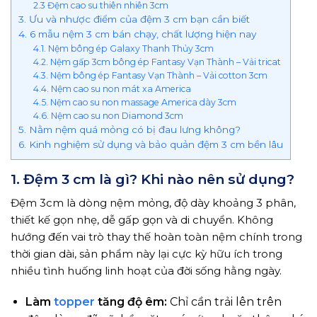
2.3 Đệm cao su thiên nhiên 3cm
3. Ưu và nhược điểm của đệm 3 cm bạn cần biết
4. 6 mẫu nệm 3 cm bán chạy, chất lượng hiện nay
4.1. Nệm bông ép Galaxy Thanh Thủy 3cm
4.2. Nệm gấp 3cm bông ép Fantasy Vạn Thành – Vải tricat
4.3. Nệm bông ép Fantasy Vạn Thành – Vải cotton 3cm
4.4. Nệm cao su non mát xa America
4.5. Nệm cao su non massage America dày 3cm
4.6. Nệm cao su non Diamond 3cm
5. Nằm nệm quá mỏng có bị đau lưng không?
6. Kinh nghiệm sử dụng và bảo quản đệm 3 cm bền lâu
1. Đệm 3 cm là gì? Khi nào nên sử dụng?
Đệm 3cm là dòng nệm mỏng, độ dày khoảng 3 phân,
thiết kế gọn nhẹ, dễ gấp gọn và di chuyển. Không
hướng đến vai trò thay thế hoàn toàn nệm chính trong
thời gian dài, sản phẩm này lại cực kỳ hữu ích trong
nhiều tình huống linh hoạt của đời sống hằng ngày.
Làm
topper
tăng độ êm:
Chỉ cần trải lên trên