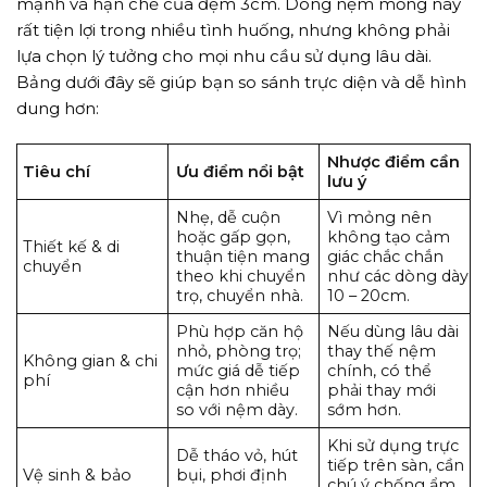
mạnh và hạn chế của đệm 3cm. Dòng nệm mỏng này
rất tiện lợi trong nhiều tình huống, nhưng không phải
lựa chọn lý tưởng cho mọi nhu cầu sử dụng lâu dài.
Bảng dưới đây sẽ giúp bạn so sánh trực diện và dễ hình
dung hơn:
Nhược điểm cần
Tiêu chí
Ưu điểm nổi bật
lưu ý
Nhẹ, dễ cuộn
Vì mỏng nên
hoặc gấp gọn,
không tạo cảm
Thiết kế & di
thuận tiện mang
giác chắc chắn
chuyển
theo khi chuyển
như các dòng dày
trọ, chuyển nhà.
10 – 20cm.
Phù hợp căn hộ
Nếu dùng lâu dài
nhỏ, phòng trọ;
thay thế nệm
Không gian & chi
mức giá dễ tiếp
chính, có thể
phí
cận hơn nhiều
phải thay mới
so với nệm dày.
sớm hơn.
Khi sử dụng trực
Dễ tháo vỏ, hút
tiếp trên sàn, cần
Vệ sinh & bảo
bụi, phơi định
chú ý chống ẩm