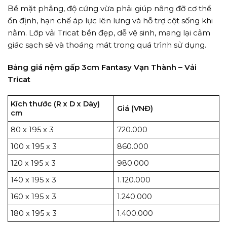
Bề mặt phẳng, độ cứng vừa phải giúp nâng đỡ cơ thể
ổn định, hạn chế áp lực lên lưng và hỗ trợ cột sống khi
nằm. Lớp vải Tricat bền đẹp, dễ vệ sinh, mang lại cảm
giác sạch sẽ và thoáng mát trong quá trình sử dụng.
Bảng giá nệm gấp 3cm Fantasy Vạn Thành – Vải
Tricat
Kích thước (R x D x Dày)
Giá (VNĐ)
cm
80 x 195 x 3
720.000
100 x 195 x 3
860.000
120 x 195 x 3
980.000
140 x 195 x 3
1.120.000
160 x 195 x 3
1.240.000
180 x 195 x 3
1.400.000