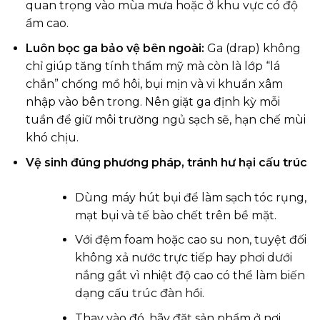
quan trọng vào mùa mưa hoặc ở khu vực có độ
ẩm cao.
Luôn bọc ga bảo vệ bên ngoài:
Ga (drap) không
chỉ giúp tăng tính thẩm mỹ mà còn là lớp “lá
chắn” chống mồ hôi, bụi mịn và vi khuẩn xâm
nhập vào bên trong. Nên giặt ga định kỳ mỗi
tuần để giữ môi trường ngủ sạch sẽ, hạn chế mùi
khó chịu.
Vệ sinh đúng phương pháp, tránh hư hại cấu trúc
Dùng máy hút bụi để làm sạch tóc rụng,
mạt bụi và tế bào chết trên bề mặt.
Với đệm foam hoặc cao su non, tuyệt đối
không xả nước trực tiếp hay phơi dưới
nắng gắt vì nhiệt độ cao có thể làm biến
dạng cấu trúc đàn hồi.
Thay vào đó, hãy đặt sản phẩm ở nơi