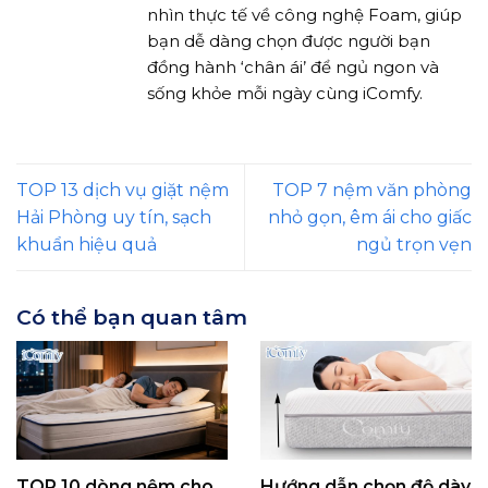
nhìn thực tế về công nghệ Foam, giúp
bạn dễ dàng chọn được người bạn
đồng hành ‘chân ái’ để ngủ ngon và
sống khỏe mỗi ngày cùng iComfy.
TOP 13 dịch vụ giặt nệm
TOP 7 nệm văn phòng
Hải Phòng uy tín, sạch
nhỏ gọn, êm ái cho giấc
khuẩn hiệu quả
ngủ trọn vẹn
Có thể bạn quan tâm
TOP 10 dòng nệm cho
Hướng dẫn chọn độ dày