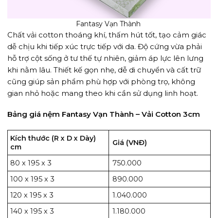
Fantasy Vạn Thành
Chất vải cotton thoáng khí, thấm hút tốt, tạo cảm giác
dễ chịu khi tiếp xúc trực tiếp với da. Độ cứng vừa phải
hỗ trợ cột sống ở tư thế tự nhiên, giảm áp lực lên lưng
khi nằm lâu. Thiết kế gọn nhẹ, dễ di chuyển và cất trữ
cũng giúp sản phẩm phù hợp với phòng trọ, không
gian nhỏ hoặc mang theo khi cần sử dụng linh hoạt.
Bảng giá nệm Fantasy Vạn Thành – Vải Cotton 3cm
Kích thước (R x D x Dày)
Giá (VNĐ)
cm
80 x 195 x 3
750.000
100 x 195 x 3
890.000
120 x 195 x 3
1.040.000
140 x 195 x 3
1.180.000