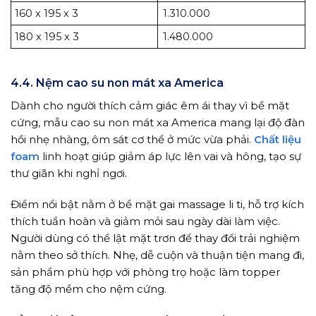
160 x 195 x 3
1.310.000
180 x 195 x 3
1.480.000
4.4. Nệm cao su non mát xa America
Dành cho người thích cảm giác êm ái thay vì bề mặt
cứng, mẫu cao su non mát xa America mang lại độ đàn
hồi nhẹ nhàng, ôm sát cơ thể ở mức vừa phải.
Chất liệu
foam
linh hoạt giúp giảm áp lực lên vai và hông, tạo sự
thư giãn khi nghỉ ngơi.
Điểm nổi bật nằm ở bề mặt gai massage li ti, hỗ trợ kích
thích tuần hoàn và giảm mỏi sau ngày dài làm việc.
Người dùng có thể lật mặt trơn để thay đổi trải nghiệm
nằm theo sở thích. Nhẹ, dễ cuộn và thuận tiện mang đi,
sản phẩm phù hợp với phòng trọ hoặc làm topper
tăng độ mềm cho nệm cứng.