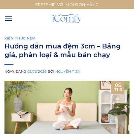
Skip
FREESHIP VỚI MỌI ĐƠN HÀNG
to
content
KIẾN THỨC NỆM
Hướng dẫn mua đệm 3cm – Bảng
giá, phân loại & mẫu bán chạy
NGÀY ĐĂNG
05/03/2026
BỞI
NGUYỄN TIẾN
05
Th3