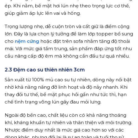
ép. Khi nằm, bề mặt hơi lún nhẹ theo trọng lực cơ thể,
giúp giảm áp lực lên vai và hông.
Trọng lượng nhẹ, dễ cuộn tròn và cất giữ là điểm cộng
lớn. Đây là lựa chọn lý tưởng để làm lớp topper bổ sung
cho
nệm cứng
hoặc đặt trên sofa nhằm tăng độ thoải
mái. Với mức giá tầm trung, sản phẩm đáp ứng tốt nhu
cầu nâng cấp độ êm mà không cần đầu tư quá nhiều.
2.3 Đệm cao su thiên nhiên 3cm
Sản xuất từ 100% mủ cao su tự nhiên, dòng này nổi bật
nhờ khả năng nâng đỡ linh hoạt và độ nảy nhanh. Khi
thay đổi tư thế, bề mặt phục hồi gần như tức thì, hạn
chế tình trạng võng lún gây đau mỏi lưng.
Ngoài độ bền cao, chất liệu còn có khả năng thoáng
khí, kháng khuẩn tự nhiên và thân thiện với môi trường.
Nhược điểm duy nhất là mức giá cao hơn so với các
dòng khác, nhưng đổi lại là sự an toàn và tuổi thọ sử