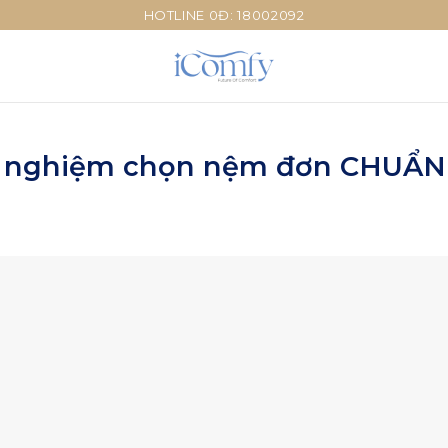
HOTLINE 0Đ: 18002092
h nghiệm chọn nệm đơn CHUẨN