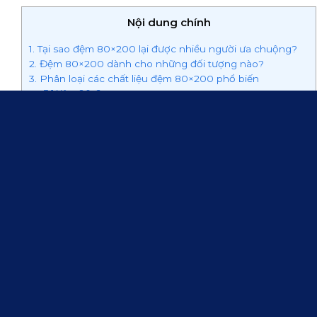
Nội dung chính
1. Tại sao đệm 80×200 lại được nhiều người ưa chuộng?
2. Đệm 80×200 dành cho những đối tượng nào?
3. Phân loại các chất liệu đệm 80×200 phổ biến
3.1 Nệm 80x2m cao su
3.2 Nệm 80×200 bông ép
3.3 Nệm 80x2m lò xo
3.4 Đệm 80×200 foam
4. TOP 5 dòng nệm 80x2m bán chạy 2026
4.1 Nệm Mousse Queen foam Vạn Thành
4.2 Nệm lò xo Vạn Thành Royal Tricat 2 mặt vải
4.3 Nệm bông ép thẳng Romantic
4.4 Nệm Vạn Thành cao su bông gòn ép Ultra Care 3C7G
4.5 Nệm lò xo Vạn Thành Phoenix Tricat 3 viền
5. Bảng giá tham khảo một số dòng đệm 80×200 tốt nhất
6. Bỏ túi kinh nghiệm chọn đệm 80×200 cực chuẩn
1. Tại sao đệm 80×200 lại được
Nếu bạn đang tìm một chiếc
nệm đơn
gọn gàng cho kh