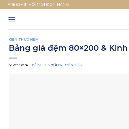
Skip
FREESHIP VỚI MỌI ĐƠN HÀNG
to
content
KIẾN THỨC NỆM
Bảng giá đệm 80×200 & Kin
NGÀY ĐĂNG
08/04/2026
BỞI
NGUYỄN TIẾN