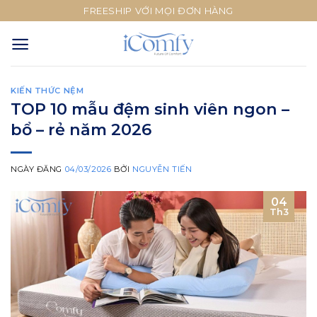
Skip
FREESHIP VỚI MỌI ĐƠN HÀNG
to
content
KIẾN THỨC NỆM
TOP 10 mẫu đệm sinh viên ngon –
bổ – rẻ năm 2026
NGÀY ĐĂNG
04/03/2026
BỞI
NGUYỄN TIẾN
04
Th3