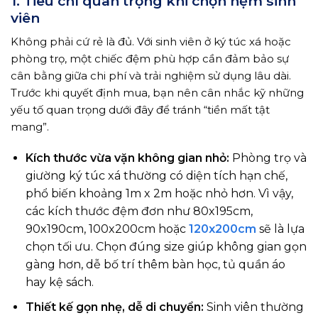
1. Tiêu chí quan trọng khi chọn nệm sinh
viên
Không phải cứ rẻ là đủ. Với sinh viên ở ký túc xá hoặc
phòng trọ, một chiếc đệm phù hợp cần đảm bảo sự
cân bằng giữa chi phí và trải nghiệm sử dụng lâu dài.
Trước khi quyết định mua, bạn nên cân nhắc kỹ những
yếu tố quan trọng dưới đây để tránh “tiền mất tật
mang”.
Kích thước vừa vặn không gian nhỏ:
Phòng trọ và
giường ký túc xá thường có diện tích hạn chế,
phổ biến khoảng 1m x 2m hoặc nhỏ hơn. Vì vậy,
các kích thước đệm đơn như 80x195cm,
90x190cm, 100x200cm hoặc
120x200cm
sẽ là lựa
chọn tối ưu. Chọn đúng size giúp không gian gọn
gàng hơn, dễ bố trí thêm bàn học, tủ quần áo
hay kệ sách.
Thiết kế gọn nhẹ, dễ di chuyển:
Sinh viên thường