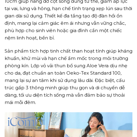
10cm giúp nâng đỡ cột sống đúng tư thế, giảm áp lực
tại vai, lưng và hông, hạn chế tình trạng xẹp lún sau thời
gian dài sử dụng. Thiết kế đa tầng tạo độ đàn hồi ổn
định, mang lại cảm giác êm ái nhưng vẫn vững chắc,
phù hợp cho sinh viên hoặc gia đình cần một chiếc
nệm linh hoạt, bền bỉ.
Sản phẩm tích hợp tinh chất than hoạt tính giúp kháng
khuẩn, khử mùi và hạn chế ẩm mốc trong môi trường
phòng kín. Lớp vỏ vải thun bổ sung Aloe Vera dịu nhẹ
cho da, đạt chuẩn an toàn Oeko-Tex Standard 100,
mang lại sự an tâm khi sử dụng lâu dài. Đặc biệt, cấu
trúc gấp 3 thông minh giúp thu gọn và di chuyển dễ
dàng, tối ưu diện tích sống mà vẫn đảm bảo sự thoải
mái mỗi đêm.