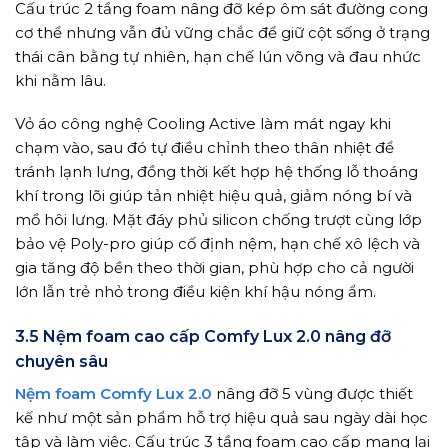
Cấu trúc 2 tầng foam nâng đỡ kép ôm sát đường cong
cơ thể nhưng vẫn đủ vững chắc để giữ cột sống ở trạng
thái cân bằng tự nhiên, hạn chế lún võng và đau nhức
khi nằm lâu.
Vỏ áo công nghệ Cooling Active làm mát ngay khi
chạm vào, sau đó tự điều chỉnh theo thân nhiệt để
tránh lạnh lưng, đồng thời kết hợp hệ thống lỗ thoáng
khí trong lõi giúp tản nhiệt hiệu quả, giảm nóng bí và
mồ hôi lưng. Mặt đáy phủ silicon chống trượt cùng lớp
bảo vệ Poly-pro giúp cố định nệm, hạn chế xô lệch và
gia tăng độ bền theo thời gian, phù hợp cho cả người
lớn lẫn trẻ nhỏ trong điều kiện khí hậu nóng ẩm.
3.5 Nệm foam cao cấp Comfy Lux 2.0 nâng đỡ
chuyên sâu
Nệm foam Comfy Lux 2.0
nâng đỡ 5 vùng được thiết
kế như một sản phẩm hỗ trợ hiệu quả sau ngày dài học
tập và làm việc. Cấu trúc 3 tầng foam cao cấp mang lại