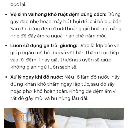
bọc lại.
Vệ sinh và hong khô ruột đệm đúng cách:
Dùng
gậy đập nhẹ hoặc máy hút bụi để loại bỏ bụi bẩn.
Sau đó dựng đệm ở nơi thoáng gió hoặc có nắng
nhẹ để đẩy ẩm ra ngoài, hạn chế nấm mốc.
Luôn sử dụng ga trải giường:
Drap là lớp bảo vệ
giúp ngăn mồ hôi, bụi và vết bẩn thấm trực tiếp
vào lõi đệm. Thay giặt thường xuyên sẽ giúp
không gian ngủ luôn sạch sẽ.
Xử lý ngay khi đổ nước:
Nếu lỡ làm đổ nước, hãy
dùng khăn khô thấm ngay lập tức, sau đó sấy
hoặc phơi khô hoàn toàn. Không để đệm ẩm vì
rất dễ gây mùi và hư hỏng lâu dài.