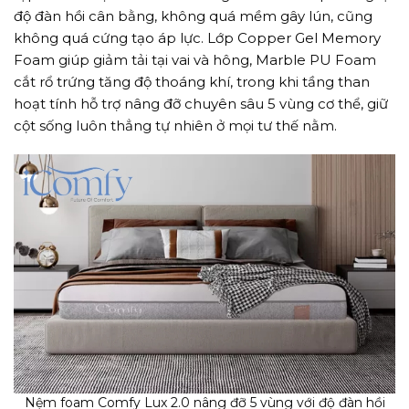
độ đàn hồi cân bằng, không quá mềm gây lún, cũng
không quá cứng tạo áp lực. Lớp Copper Gel Memory
Foam giúp giảm tải tại vai và hông, Marble PU Foam
cắt rổ trứng tăng độ thoáng khí, trong khi tầng than
hoạt tính hỗ trợ nâng đỡ chuyên sâu 5 vùng cơ thể, giữ
cột sống luôn thẳng tự nhiên ở mọi tư thế nằm.
Nệm foam Comfy Lux 2.0 nâng đỡ 5 vùng với độ đàn hồi