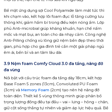
Bề mặt ứng dụng sợi Cool Polyamide làm mát tức thì
khi chạm vào, kết hợp lõi foam đục lỗ tăng cường lưu
thông khí, giảm hầm bí trong điều kiện nóng ẩm. Lớp
phủ Anti-microbial giúp kháng khuẩn, hạn chế nấm
mốc và mạt bụi, an toàn cho da nhạy cảm. Công nghệ
Anti-Pilling chống xù lông giữ nệm bền đẹp theo thời
gian, phù hợp cho gia đình trẻ cần một giải pháp ngủ
êm ái, bền bỉ và an tâm lâu dài.
3.9 Nệm foam Comfy Cloud 3.0 đa tầng, nâng đỡ
đa vùng
Nổi bật với cấu trúc foam đa tầng dày 18cm, kết hợp
Base Foam 5 zones (13cm), Convoluted PU Foam
(3cm) và
Memory Foam
(2cm) tạo nên hệ nâng đỡ
toàn diện. Thiết kế 5 vùng thông minh giúp phân bổ
trọng lượng đồng đều tại đầu – vai – lưng – hông – chân,
giữ cột sống thẳng tự nhiên và giảm áp lực hiệu quả. Bề