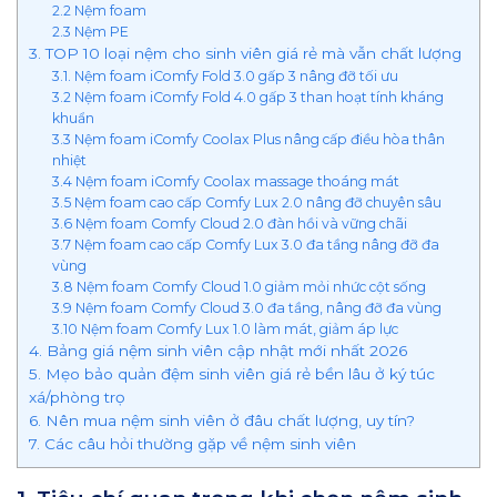
2.2 Nệm foam
2.3 Nệm PE
3. TOP 10 loại nệm cho sinh viên giá rẻ mà vẫn chất lượng
3.1. Nệm foam iComfy Fold 3.0 gấp 3 nâng đỡ tối ưu
3.2 Nệm foam iComfy Fold 4.0 gấp 3 than hoạt tính kháng
khuẩn
3.3 Nệm foam iComfy Coolax Plus nâng cấp điều hòa thân
nhiệt
3.4 Nệm foam iComfy Coolax massage thoáng mát
3.5 Nệm foam cao cấp Comfy Lux 2.0 nâng đỡ chuyên sâu
3.6 Nệm foam Comfy Cloud 2.0 đàn hồi và vững chãi
3.7 Nệm foam cao cấp Comfy Lux 3.0 đa tầng nâng đỡ đa
vùng
3.8 Nệm foam Comfy Cloud 1.0 giảm mỏi nhức cột sống
3.9 Nệm foam Comfy Cloud 3.0 đa tầng, nâng đỡ đa vùng
3.10 Nệm foam Comfy Lux 1.0 làm mát, giảm áp lực
4. Bảng giá nệm sinh viên cập nhật mới nhất 2026
5. Mẹo bảo quản đệm sinh viên giá rẻ bền lâu ở ký túc
xá/phòng trọ
6. Nên mua nệm sinh viên ở đâu chất lượng, uy tín?
7. Các câu hỏi thường gặp về nệm sinh viên