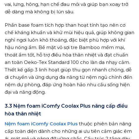
vai, lưng, hông, hạn chế đau mỏi và giúp bạn xoay trở
dễ dàng mà không bị lún sâu.
Phần base foam tích hợp than hoạt tính tạo nên cơ
chế kháng khuẩn và khử mùi hiệu quả, giúp không gian
nghỉ ngơi luôn khô thoáng, đặc biệt phù hợp với khí
hậu nóng ẩm. Bề mặt vỏ sợi tre Bamboo mềm mại,
thoát ẩm tốt, hỗ trợ điều hòa thân nhiệt và đạt chuẩn
an toàn Oeko-Tex Standard 100 cho làn da nhạy cảm.
Thiết kế gấp 3 linh hoạt giúp thu gọn nhanh chóng, dễ
di chuyển và ứng dụng đa năng từ nệm ngủ chính đến
nệm dự phòng, đáp ứng hoàn hảo nhu cầu sống hiện
đại và năng động.
3.3 Nệm foam iComfy Coolax Plus nâng cấp điều
hòa thân nhiệt
Nệm foam iComfy Coolax Plus
thuộc phiên bản nâng
cấp toàn diện dành cho những ai ưu tiên cảm giác êm
ái, mát mẻ và nâng đỡ vững chắc. Cấu trúc 2 tầng dày