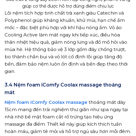
giúp cơ thể được hỗ trợ đúng điểm chịu lực
Lõi nệm tích hợp tinh chất trà xanh giàu Catechin và
Polyphenol giúp kháng khuẩn, khử mùi, hạn chế ẩm
mốc – đặc biệt phù hợp với khí hậu nóng ẩm. Vỏ áo
Cooling Active làm mát ngay khi tiếp xúc, điều hòa
thân nhiệt hiệu quả, giảm nóng lưng và đổ mồ hôi vào
mùa hè. Hệ thống bảo vệ 3 lớp gồm đáy chống trượt,
bo thành chắn bụi và vỏ lót cố định lõi giúp tăng độ
bền, đảm bảo nệm luôn ổn định và bền đẹp theo thời
gian.
3.4 Nệm foam iComfy Coolax massage thoáng
mát
Nệm foam iComfy Coolax massage
thoáng mát dày
15cm mang đến trải nghiệm thư giãn như spa ngay tại
nhà nhờ bề mặt foam cắt rổ trứng tạo hiệu ứng
massage đa điểm. Thiết kế này giúp kích thích tuần
hoàn máu, giảm tê mỏi và hỗ trợ ngủ sâu hơn mỗi đêm.