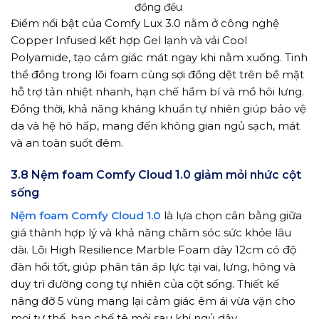
đồng đều
Điểm nổi bật của Comfy Lux 3.0 nằm ở công nghệ
Copper Infused kết hợp Gel lạnh và vải Cool
Polyamide, tạo cảm giác mát ngay khi nằm xuống. Tinh
thể đồng trong lõi foam cùng sợi đồng dệt trên bề mặt
hỗ trợ tản nhiệt nhanh, hạn chế hầm bí và mồ hôi lưng.
Đồng thời, khả năng kháng khuẩn tự nhiên giúp bảo vệ
da và hệ hô hấp, mang đến không gian ngủ sạch, mát
và an toàn suốt đêm.
3.8 Nệm foam Comfy Cloud 1.0 giảm mỏi nhức cột
sống
Nệm foam Comfy Cloud 1.0
là lựa chọn cân bằng giữa
giá thành hợp lý và khả năng chăm sóc sức khỏe lâu
dài. Lõi High Resilience Marble Foam dày 12cm có độ
đàn hồi tốt, giúp phân tán áp lực tại vai, lưng, hông và
duy trì đường cong tự nhiên của cột sống. Thiết kế
nâng đỡ 5 vùng mang lại cảm giác êm ái vừa vặn cho
mọi tư thế, hạn chế tê mỏi sau khi ngủ dậy.