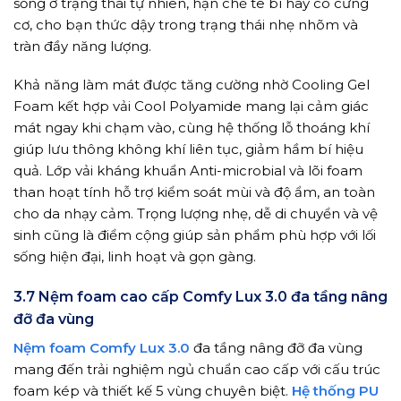
sống ở trạng thái tự nhiên, hạn chế tê bì hay co cứng
cơ, cho bạn thức dậy trong trạng thái nhẹ nhõm và
tràn đầy năng lượng.
Khả năng làm mát được tăng cường nhờ Cooling Gel
Foam kết hợp vải Cool Polyamide mang lại cảm giác
mát ngay khi chạm vào, cùng hệ thống lỗ thoáng khí
giúp lưu thông không khí liên tục, giảm hầm bí hiệu
quả. Lớp vải kháng khuẩn Anti-microbial và lõi foam
than hoạt tính hỗ trợ kiểm soát mùi và độ ẩm, an toàn
cho da nhạy cảm. Trọng lượng nhẹ, dễ di chuyển và vệ
sinh cũng là điểm cộng giúp sản phẩm phù hợp với lối
sống hiện đại, linh hoạt và gọn gàng.
3.7 Nệm foam cao cấp Comfy Lux 3.0 đa tầng nâng
đỡ đa vùng
Nệm foam Comfy Lux 3.0
đa tầng nâng đỡ đa vùng
mang đến trải nghiệm ngủ chuẩn cao cấp với cấu trúc
foam kép và thiết kế 5 vùng chuyên biệt.
Hệ thống PU