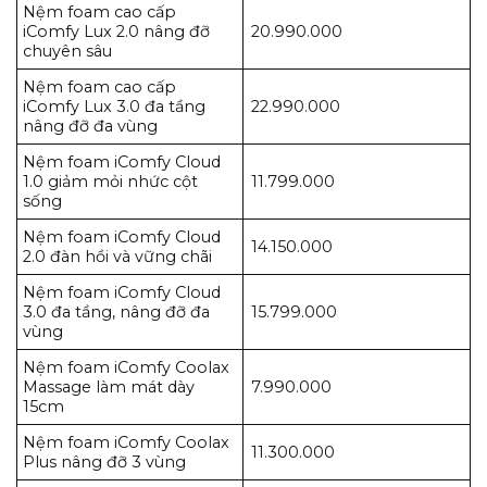
Nệm foam cao cấp
iComfy Lux 2.0 nâng đỡ
20.990.000
chuyên sâu
Nệm foam cao cấp
iComfy Lux 3.0 đa tầng
22.990.000
nâng đỡ đa vùng
Nệm foam iComfy Cloud
1.0 giảm mỏi nhức cột
11.799.000
sống
Nệm foam iComfy Cloud
14.150.000
2.0 đàn hồi và vững chãi
Nệm foam iComfy Cloud
3.0 đa tầng, nâng đỡ đa
15.799.000
vùng
Nệm foam iComfy Coolax
Massage làm mát dày
7.990.000
15cm
Nệm foam iComfy Coolax
11.300.000
Plus nâng đỡ 3 vùng