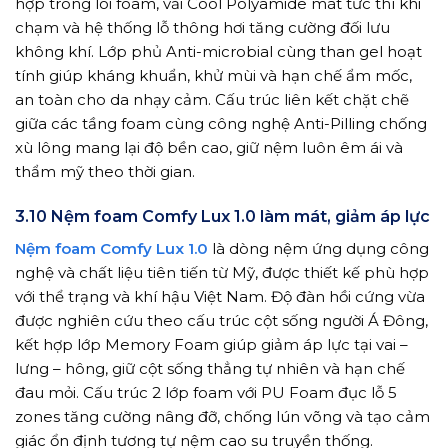
hợp trong lõi foam, vải Cool Polyamide mát tức thì khi
chạm và hệ thống lỗ thông hơi tăng cường đối lưu
không khí. Lớp phủ Anti-microbial cùng than gel hoạt
tính giúp kháng khuẩn, khử mùi và hạn chế ẩm mốc,
an toàn cho da nhạy cảm. Cấu trúc liên kết chặt chẽ
giữa các tầng foam cùng công nghệ Anti-Pilling chống
xù lông mang lại độ bền cao, giữ nệm luôn êm ái và
thẩm mỹ theo thời gian.
3.10 Nệm foam Comfy Lux 1.0 làm mát, giảm áp lực
Nệm foam Comfy Lux 1.0
là dòng nệm ứng dụng công
nghệ và chất liệu tiên tiến từ Mỹ, được thiết kế phù hợp
với thể trạng và khí hậu Việt Nam. Độ đàn hồi cứng vừa
được nghiên cứu theo cấu trúc cột sống người Á Đông,
kết hợp lớp Memory Foam giúp giảm áp lực tại vai –
lưng – hông, giữ cột sống thẳng tự nhiên và hạn chế
đau mỏi. Cấu trúc 2 lớp foam với PU Foam đục lỗ 5
zones tăng cường nâng đỡ, chống lún võng và tạo cảm
giác ổn định tương tự nệm cao su truyền thống.