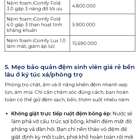
Nệm foam iComfy Fold
4.800.000
3.0 gấp 3 nâng đỡ tối ưu
Nệm foam iComfy Fold
4.0 gấp 3 than hoạt tính
5.900.000
kháng khuẩn
Nệm foam iComfy Lux 1.0
15.690.000
làm mát, giảm áp lực
5. Mẹo bảo quản đệm sinh viên giá rẻ bền
lâu ở ký túc xá/phòng trọ
Phòng trọ chật, ẩm và ít nắng khiến đệm nhanh xẹp
lún, ám mùi. Chỉ cần chăm sóc đúng cách, bạn hoàn
toàn có thể giữ đệm sạch, bền, thơm suốt nhiều năm.
Không giặt trực tiếp ruột đệm bông ép:
Nước sẽ
làm phá vỡ cấu trúc sợi bông, khiến đệm mất độ
phẳng và đàn hồi. Bạn chỉ nên tháo vỏ đệm để
giặt định kỳ mỗi tuần, phơi khô hoàn toàn rồi mới