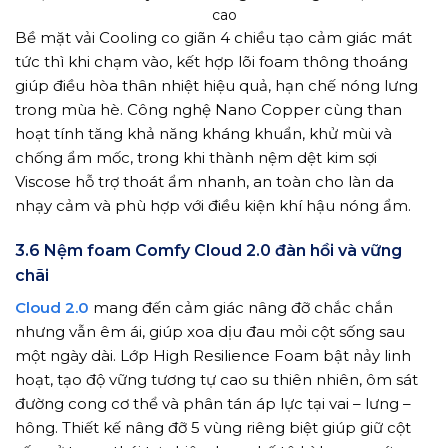
cao
Bề mặt vải Cooling co giãn 4 chiều tạo cảm giác mát
tức thì khi chạm vào, kết hợp lõi foam thông thoáng
giúp điều hòa thân nhiệt hiệu quả, hạn chế nóng lưng
trong mùa hè. Công nghệ Nano Copper cùng than
hoạt tính tăng khả năng kháng khuẩn, khử mùi và
chống ẩm mốc, trong khi thành nệm dệt kim sợi
Viscose hỗ trợ thoát ẩm nhanh, an toàn cho làn da
nhạy cảm và phù hợp với điều kiện khí hậu nóng ẩm.
3.6 Nệm foam Comfy Cloud 2.0 đàn hồi và vững
chãi
Cloud 2.0
mang đến cảm giác nâng đỡ chắc chắn
nhưng vẫn êm ái, giúp xoa dịu đau mỏi cột sống sau
một ngày dài. Lớp High Resilience Foam bật nảy linh
hoạt, tạo độ vững tương tự cao su thiên nhiên, ôm sát
đường cong cơ thể và phân tán áp lực tại vai – lưng –
hông. Thiết kế nâng đỡ 5 vùng riêng biệt giúp giữ cột