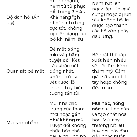
Khi ấn mạnh,
Nệm bật lên
nệm
từ từ phục
ngay lập tức (quá
hồi trong 3 – 4s
.
cứng) hoặc bị lún
Độ đàn hồi (Ấn
Khả năng “ghi
sâu không hồi lại
tay)
nhớ” hình dáng
được, tạo thành
cực tốt, không
các hố võng gây
bị biến dạng cục
đau lưng.
bộ khi nằm lâu.
Bề mặt
bóng,
mịn và phẳng
Bề mặt thô ráp,
tuyệt đối
. Kết
xuất hiện nhiều
cấu khối mút
vết lồi lõm kém
Quan sát bề mặt
đồng nhất,
thẩm mỹ. Cảm
không có các
giác sờ vào bị rít
vết xước, lỗ
tay hoặc không
thủng hay hiện
đều màu.
tượng sần sùi.
Mùi nhẹ đặc
Mùi hắc, nồng
trưng của foam
nặc
của keo dán
mới hoặc
gần
và tạp chất hóa
như không mùi
.
học. Mùi này
Mùi sản phẩm
Tuyệt đối không
thường rất lâu
chứa hóa chất
bay hơi, gây đau
gây kích ứng hô
đầu hoặc buồn