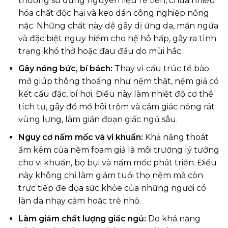
thường sử dụng nguyên liệu rẻ tiền, chứa nhiều
hóa chất độc hại và keo dán công nghiệp nồng
nặc. Những chất này dễ gây dị ứng da, mẩn ngứa
và đặc biệt nguy hiểm cho hệ hô hấp, gây ra tình
trạng khó thở hoặc đau đầu do mùi hắc.
Gây nóng bức, bí bách:
Thay vì cấu trúc tế bào
mở giúp thông thoáng như nệm thật, nệm giả có
kết cấu đặc, bí hơi. Điều này làm nhiệt độ cơ thể
tích tụ, gây đổ mồ hôi trộm và cảm giác nóng rát
vùng lưng, làm gián đoạn giấc ngủ sâu.
Nguy cơ nấm mốc và vi khuẩn:
Khả năng thoát
ẩm kém của nệm foam giả là môi trường lý tưởng
cho vi khuẩn, bọ bụi và nấm mốc phát triển. Điều
này không chỉ làm giảm tuổi thọ nệm mà còn
trực tiếp đe dọa sức khỏe của những người có
làn da nhạy cảm hoặc trẻ nhỏ.
Làm giảm chất lượng giấc ngủ:
Do khả năng