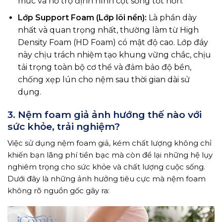
mức và hỗ trợ định hình cột sống tốt hơn.
Lớp Support Foam (Lớp lõi nền):
Là phần dày
nhất và quan trọng nhất, thường làm từ High
Density Foam (HD Foam) có mật độ cao. Lớp đáy
này chịu trách nhiệm tạo khung vững chắc, chịu
tải trọng toàn bộ cơ thể và đảm bảo độ bền,
chống xẹp lún cho nệm sau thời gian dài sử
dụng.
3. Nệm foam giả ảnh hướng thế nào với
sức khỏe, trải nghiệm?
Việc sử dụng nệm foam giả, kém chất lượng không chỉ
khiến bạn lãng phí tiền bạc mà còn để lại những hệ lụy
nghiêm trọng cho sức khỏe và chất lượng cuộc sống.
Dưới đây là những ảnh hưởng tiêu cực mà nệm foam
không rõ nguồn gốc gây ra: