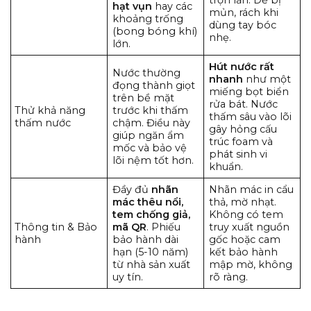
hạt vụn
hay các
mủn, rách khi
khoảng trống
dùng tay bóc
(bong bóng khí)
nhẹ.
lớn.
Hút nước rất
Nước thường
nhanh
như một
đọng thành giọt
miếng bọt biển
trên bề mặt
rửa bát. Nước
Thử khả năng
trước khi thấm
thấm sâu vào lõi
thấm nước
chậm. Điều này
gây hỏng cấu
giúp ngăn ẩm
trúc foam và
mốc và bảo vệ
phát sinh vi
lõi nệm tốt hơn.
khuẩn.
Đầy đủ
nhãn
Nhãn mác in cẩu
mác thêu nổi,
thả, mờ nhạt.
tem chống giả,
Không có tem
Thông tin & Bảo
mã QR
. Phiếu
truy xuất nguồn
hành
bảo hành dài
gốc hoặc cam
hạn (5-10 năm)
kết bảo hành
từ nhà sản xuất
mập mờ, không
uy tín.
rõ ràng.