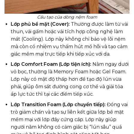
Cấu tạo của dòng nệm foam
Lớp phủ bề mặt (Cover):
Thường được làm từ vải
thun, vải gấm hoặc vải tích hợp công nghệ làm
mát (Cooling). Lớp này không chỉ bảo vệ lõi nệm
mà còn có nhiệm vụ thấm hút mồ hôi và tạo cảm
giác mềm mại trực tiếp khi tiếp xúc với da.
Lớp Comfort Foam (Lớp tiện ích):
Nằm ngay dưới
vỏ bọc, thường là Memory Foam hoặc Gel Foam.
Lớp này có mật độ thấp hơn để tạo độ lún vừa
phải, giúp ôm sát đường cong cơ thể và giải tỏa
áp lực tức thì tại các điểm tiếp xúc.
Lớp Transition Foam (Lớp chuyển tiếp):
Đóng vai
trò giảm chấn và tạo sự liên kết giữa lớp bề mặt
mềm mại với lớp đáy cứng cáp. Lớp này giúp
người nằm không có cảm giác bị “lún sâu” quá