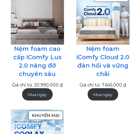
PH
ĐA
GIẢ
GIÁ
Nệm foam cao
Nệm foam
cấp iComfy Lux
iComfy Cloud 2.0
2.0 nâng đỡ
đàn hồi và vững
chuyên sâu
chãi
Giá chỉ từ:
20.990.000
₫
Giá chỉ từ:
7.645.000
₫
Mua ngay
Mua ngay
SẢN
KHUYẾN MẠI
PHẨM
ĐANG