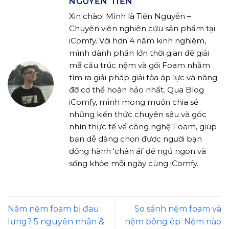
NGUYỄN TIẾN
Xin chào! Mình là Tiến Nguyễn –
Chuyên viên nghiên cứu sản phẩm tại
iComfy. Với hơn 4 năm kinh nghiệm,
mình dành phần lớn thời gian để giải
mã cấu trúc nệm và gối Foam nhằm
tìm ra giải pháp giải tỏa áp lực và nâng
đỡ cơ thể hoàn hảo nhất. Qua Blog
iComfy, mình mong muốn chia sẻ
những kiến thức chuyên sâu và góc
nhìn thực tế về công nghệ Foam, giúp
bạn dễ dàng chọn được người bạn
đồng hành ‘chân ái’ để ngủ ngon và
sống khỏe mỗi ngày cùng iComfy.
Nằm nệm foam bị đau
So sánh nệm foam và
lưng? 5 nguyên nhân &
nệm bông ép: Nệm nào