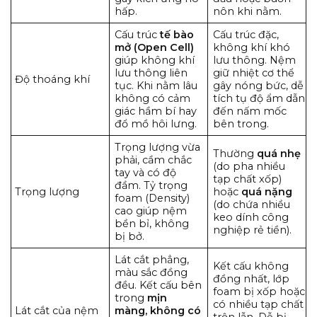
hấp.
nôn khi nằm.
Cấu trúc
tế bào
Cấu trúc đặc,
mở (Open Cell)
không khí khó
giúp không khí
lưu thông. Nệm
lưu thông liên
giữ nhiệt cơ thể
Độ thoáng khí
tục. Khi nằm lâu
gây nóng bức, dễ
không có cảm
tích tụ độ ẩm dẫn
giác hầm bí hay
đến nấm mốc
đổ mồ hôi lưng.
bên trong.
Trọng lượng vừa
Thường
quá nhẹ
phải, cầm chắc
(do pha nhiều
tay và có độ
tạp chất xốp)
đầm. Tỷ trọng
Trọng lượng
hoặc
quá nặng
foam (Density)
(do chứa nhiều
cao giúp nệm
keo dính công
bền bỉ, không
nghiệp rẻ tiền).
bị bở.
Lát cắt phẳng,
Kết cấu không
màu sắc đồng
đồng nhất, lớp
đều. Kết cấu bên
foam bị xốp hoặc
trong
mịn
có nhiều tạp chất
Lát cắt của nệm
màng, không có
trộn lẫn. Dễ bị