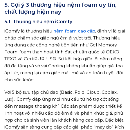
5. Gợi ý 3 thương hiệu nệm foam uy tín,
chất lượng hiện nay
5.1. Thương hiệu nệm iComfy
iComfy là thương hiệu
nệm foam cao cấp
, định vị là giải
pháp chăm sóc giấc ngủ êm ái vượt trội. Thương hiệu
ứng dụng các công nghệ tiên tiến như Gel Memory
Foam, foam than hoạt tính đạt chuẩn quốc tế OEKO-
TEX® và CertiPUR-US®. Sự kết hợp giữa lõi nệm nâng
đỡ đa tầng và vỏ vải Cooling kháng khuẩn giúp giải tỏa
áp lực, mang lại cảm giác mát mẻ và an toàn tuyệt đối
cho sức khỏe.
Với 5 bộ sưu tập chủ đạo (Basic, Fold, Cloud, Coolax,
Lux), iComfy đáp ứng mọi nhu cầu từ hỗ trợ cột sống
đến massage thoáng khí. Các sản phẩm được thiết kế
linh hoạt với nhiều cấp độ êm ái và phân khúc giá, phù
hợp cho cả sinh viên lẫn khách hàng cao cấp. Đặc biệt,
iComfy sẵn sàng cung cấp các giải pháp “may đo” kích