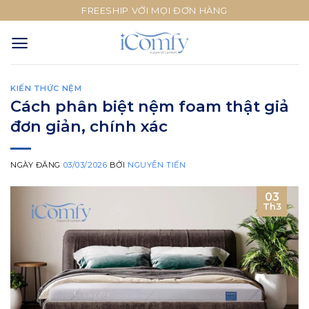
Skip
FREESHIP VỚI MỌI ĐƠN HÀNG
to
content
KIẾN THỨC NỆM
Cách phân biệt nệm foam thật giả
đơn giản, chính xác
NGÀY ĐĂNG
03/03/2026
BỞI
NGUYỄN TIẾN
03
Th3