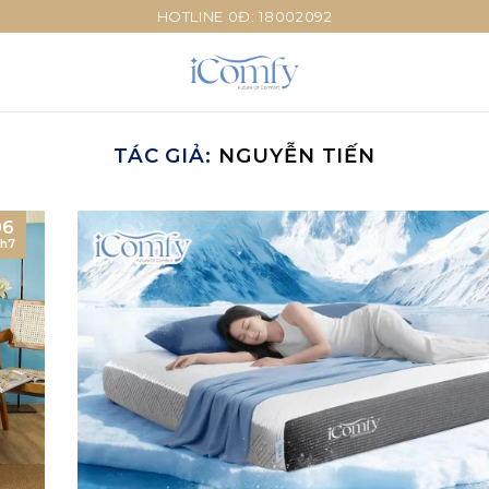
HOTLINE 0Đ: 18002092
TÁC GIẢ:
NGUYỄN TIẾN
06
h7