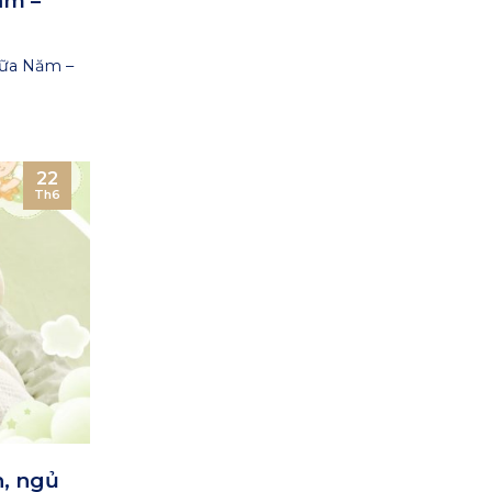
ăm –
iữa Năm –
22
Th6
n, ngủ