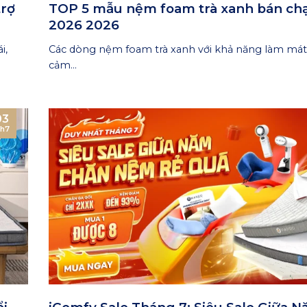
trợ
TOP 5 mẫu nệm foam trà xanh bán ch
2026 2026
i,
Các dòng nệm foam trà xanh với khả năng làm mát t
cảm...
03
h7