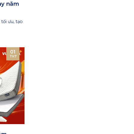
ạy năm
ối ưu, tạo
01
Th7