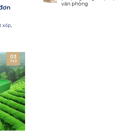
văn phòng
đơn
t xốp,
03
Th7