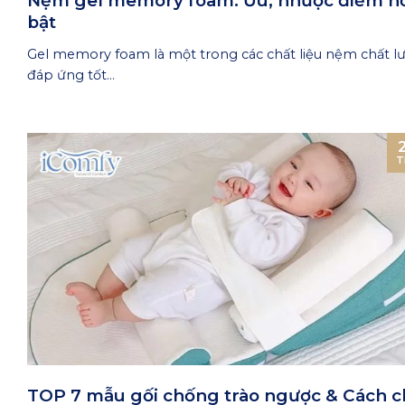
Nệm gel memory foam: Ưu, nhược điểm nổ
bật
Gel memory foam là một trong các chất liệu nệm chất l
đáp ứng tốt...
T
TOP 7 mẫu gối chống trào ngược & Cách 