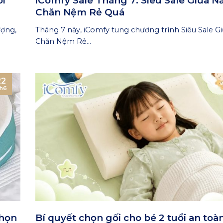
i
iComfy Sale Tháng 7: Siêu Sale Giữa N
Chăn Nệm Rẻ Quá
ượng,
Tháng 7 này, iComfy tung chương trình Siêu Sale G
Chăn Nệm Rẻ...
22
h6
chọn
Bí quyết chọn gối cho bé 2 tuổi an toà