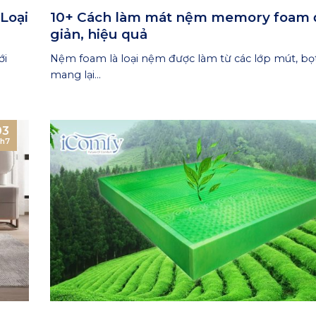
Loại
10+ Cách làm mát nệm memory foam 
giản, hiệu quả
ới
Nệm foam là loại nệm được làm từ các lớp mút, bọ
mang lại...
03
h7