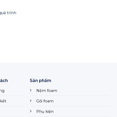
quá trình
sách
Sản phẩm
ng
Nệm foam
kết
Gối foam
Phụ kiện