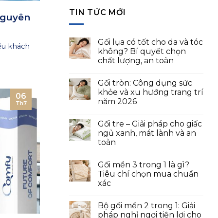
TIN TỨC MỚI
Nguyên
Gối lụa có tốt cho da và tóc
ều khách
không? Bí quyết chọn
chất lượng, an toàn
Gối tròn: Công dụng sức
khỏe và xu hướng trang trí
06
năm 2026
Th7
Gối tre – Giải pháp cho giấc
ngủ xanh, mát lành và an
toàn
Gối mền 3 trong 1 là gì?
Tiêu chí chọn mua chuẩn
xác
Bộ gối mền 2 trong 1: Giải
pháp nghỉ ngơi tiện lợi cho