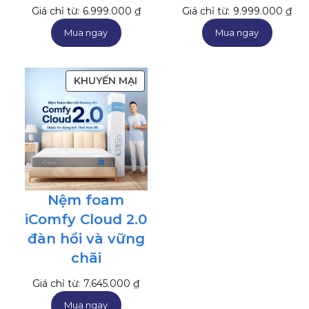
Giá chỉ từ:
6.999.000
₫
Giá chỉ từ:
9.999.000
₫
Mua ngay
Mua ngay
SẢN
KHUYẾN MẠI
PHẨM
ĐANG
GIẢM
GIÁ
Nệm foam
iComfy Cloud 2.0
đàn hồi và vững
chãi
Giá chỉ từ:
7.645.000
₫
Mua ngay