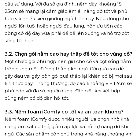
cầu sử dụng. Với đa số gia đình, nệm dày khoảng 15 –
25cm sẽ mang lại cảm giác êm ái, nâng đỡ tốt và phù
hợp với nhiều kiểu giường ngủ hiện nay. Nếu dùng cho
người lớn tuổi hoặc người đau lưng, nên ưu tiên các
dòng có độ dày vừa phải để dễ lên xuống và hỗ trợ cột
sống tốt hơn.
3.2. Chọn gối nằm cao hay thấp để tốt cho vùng cổ?
Một chiếc gối phù hợp nên giữ cho cổ và cột sống nằm
trên cùng một đường thẳng khi ngủ. Gối quá cao dễ
gây đau vai gáy, còn gối quá thấp lại khiến cổ bị mỏi sau
khi thức dậy. Thông thường, độ cao khoảng 8 – 12cm sẽ
phù hợp với đa số người dùng, đặc biệt khi kết hợp
cùng nệm có độ đàn hồi tốt.
3.3. Nệm foam iComfy có tốt và an toàn không?
Nệm foam iComfy được nhiều người lựa chọn nhờ khả
năng ôm sát cơ thể, giảm áp lực và hỗ trợ nâng đỡ khi
ngủ. Các sản phẩm còn chú trọng khả năng thoáng khí