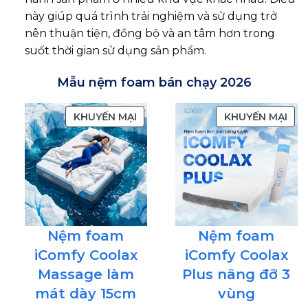
này giúp quá trình trải nghiệm và sử dụng trở
nên thuận tiện, đồng bộ và an tâm hơn trong
suốt thời gian sử dụng sản phẩm.
Mẫu nệm foam bán chạy 2026
SẢN
SẢN
KHUYẾN MẠI
KHUYẾN MẠI
PHẨM
PH
ĐANG
ĐA
GIẢM
GIẢ
GIÁ
GIÁ
Nệm foam
Nệm foam
iComfy Coolax
iComfy Coolax
Massage làm
Plus nâng đỡ 3
mát dày 15cm
vùng