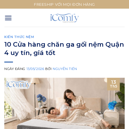
Skip
FREESHIP VỚI MỌI ĐƠN HÀNG
to
content
KIẾN THỨC NỆM
10 Cửa hàng chăn ga gối nệm Quận
4 uy tín, giá tốt
NGÀY ĐĂNG
13/05/2026
BỞI
NGUYỄN TIẾN
13
Th5