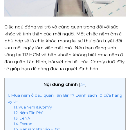
Giấc ngủ đóng vai trò vô cùng quan trọng đối với sức
khỏe và tinh thần của mỗi người. Một chiếc nệm êm ái,
phù hợp sẽ là chìa khóa mang lại sự thư giãn tuyệt đối
sau một ngày làm việc mệt mỏi. Nếu bạn đang sinh
sống tại TP.HCM và băn khoăn không biết mua nệm ở
đâu quận Tân Bình, bài viết chi tiết của iComfy dưới đây
sẽ giúp bạn dễ dàng đưa ra quyết định hơn.
Nội dung chính
[
ẩn
]
1. Mua nệm ở đâu quận Tân Bình? Danh sách 10 cửa hàng
uy tín
1.1. Vua Nệm & iComfy
1.2. Nệm Tân Phú
1.3. Liên Á
1.4. Everon
1.5. Màn rèm Nguyễn Hưng