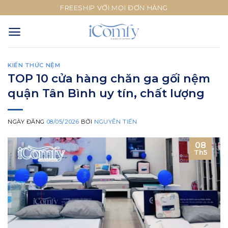
Skip
FREESHIP VỚI MỌI ĐƠN HÀNG
to
content
KIẾN THỨC NỆM
TOP 10 cửa hàng chăn ga gối nệm
quận Tân Bình uy tín, chất lượng
NGÀY ĐĂNG
08/05/2026
BỞI
NGUYỄN TIẾN
08
Th5