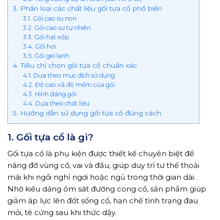
3. Phân loại các chất liệu gối tựa cổ phổ biến
3.1. Gối cao su non
3.2. Gối cao su tự nhiên
3.3. Gối hạt xốp
3.4. Gối hơi
3.5. Gối gel lạnh
4. Tiêu chí chọn gối tựa cổ chuẩn xác
4.1. Dựa theo mục đích sử dụng
4.2. Độ cao và độ mềm của gối
4.3. Hình dáng gối
4.4. Dựa theo chất liệu
5. Hướng dẫn sử dụng gối tựa cổ đúng cách
1. Gối tựa cổ là gì?
Gối tựa cổ là phụ kiện được thiết kế chuyên biệt để
nâng đỡ vùng cổ, vai và đầu, giúp duy trì tư thế thoải
mái khi ngồi nghỉ ngơi hoặc ngủ trong thời gian dài.
Nhờ kiểu dáng ôm sát đường cong cổ, sản phẩm giúp
giảm áp lực lên đốt sống cổ, hạn chế tình trạng đau
mỏi, tê cứng sau khi thức dậy.