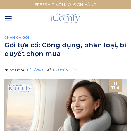
Skip
FREESHIP VỚI MỌI ĐƠN HÀNG
to
content
CHĂN GA GỐI
Gối tựa cổ: Công dụng, phân loại, bí
quyết chọn mua
NGÀY ĐĂNG
11/06/2026
BỞI
NGUYỄN TIẾN
11
Th6