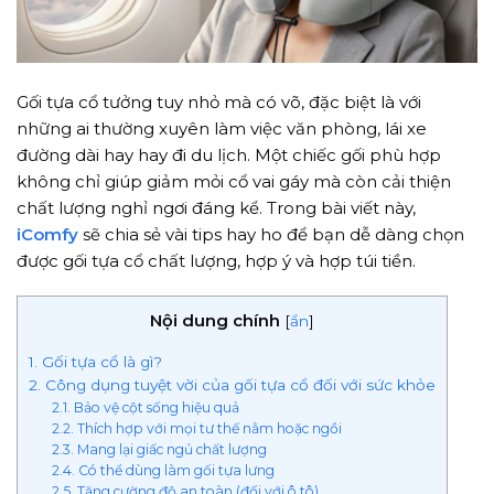
Gối tựa cổ tưởng tuy nhỏ mà có võ, đặc biệt là với
những ai thường xuyên làm việc văn phòng, lái xe
đường dài hay hay đi du lịch. Một chiếc gối phù hợp
không chỉ giúp giảm mỏi cổ vai gáy mà còn cải thiện
chất lượng nghỉ ngơi đáng kể. Trong bài viết này,
iComfy
sẽ chia sẻ vài tips hay ho để bạn dễ dàng chọn
được gối tựa cổ chất lượng, hợp ý và hợp túi tiền.
Nội dung chính
[
ẩn
]
1. Gối tựa cổ là gì?
2. Công dụng tuyệt vời của gối tựa cổ đối với sức khỏe
2.1. Bảo vệ cột sống hiệu quả
2.2. Thích hợp với mọi tư thế nằm hoặc ngồi
2.3. Mang lại giấc ngủ chất lượng
2.4. Có thể dùng làm gối tựa lưng
2.5. Tăng cường độ an toàn (đối với ô tô)