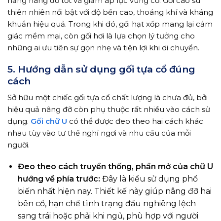
năng nâng đỡ tốt và giảm áp lực vùng cổ. Gối cao su
thiên nhiên nổi bật với độ bền cao, thoáng khí và kháng
khuẩn hiệu quả. Trong khi đó, gối hạt xốp mang lại cảm
giác mềm mại, còn gối hơi là lựa chọn lý tưởng cho
những ai ưu tiên sự gọn nhẹ và tiện lợi khi di chuyển.
5. Hướng dẫn sử dụng gối tựa cổ đúng
cách
Sở hữu một chiếc gối tựa cổ chất lượng là chưa đủ, bởi
hiệu quả nâng đỡ còn phụ thuộc rất nhiều vào cách sử
dụng.
Gối chữ U
có thể được đeo theo hai cách khác
nhau tùy vào tư thế nghỉ ngơi và nhu cầu của mỗi
người.
Đeo theo cách truyền thống, phần mở của chữ U
hướng về phía trước:
Đây là kiểu sử dụng phổ
biến nhất hiện nay. Thiết kế này giúp nâng đỡ hai
bên cổ, hạn chế tình trạng đầu nghiêng lệch
sang trái hoặc phải khi ngủ, phù hợp với người