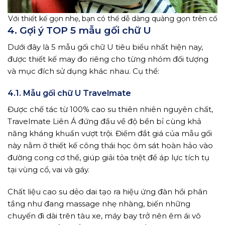
Với thiết kế gọn nhẹ, bạn có thể dễ dàng quàng gọn trên cổ
4. Gợi ý TOP 5 mẫu gối chữ U
Dưới đây là 5 mẫu gối chữ U tiêu biểu nhất hiện nay,
được thiết kế may đo riêng cho từng nhóm đối tượng
và mục đích sử dụng khác nhau. Cụ thể:
4.1. Mẫu gối chữ U Travelmate
Được chế tác từ 100% cao su thiên nhiên nguyên chất,
Travelmate Liên Á đứng đầu về độ bền bỉ cùng khả
năng kháng khuẩn vượt trội. Điểm đắt giá của mẫu gối
này nằm ở thiết kế công thái học ôm sát hoàn hảo vào
đường cong cơ thể, giúp giải tỏa triệt để áp lực tích tụ
tại vùng cổ, vai và gáy.
Chất liệu cao su dẻo dai tạo ra hiệu ứng đàn hồi phân
tầng như đang massage nhẹ nhàng, biến những
chuyến đi dài trên tàu xe, máy bay trở nên êm ái vô