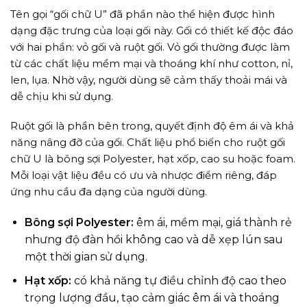
Tên gọi “gối chữ U” đã phần nào thể hiện được hình
dạng đặc trưng của loại gối này. Gối có thiết kế độc đáo
với hai phần: vỏ gối và ruột gối. Vỏ gối thường được làm
từ các chất liệu mềm mại và thoáng khí như cotton, nỉ,
len, lụa. Nhờ vậy, người dùng sẽ cảm thấy thoải mái và
dễ chịu khi sử dụng.
Ruột gối là phần bên trong, quyết định độ êm ái và khả
năng nâng đỡ của gối. Chất liệu phổ biến cho ruột gối
chữ U là bông sợi Polyester, hạt xốp, cao su hoặc foam.
Mỗi loại vật liệu đều có ưu và nhược điểm riêng, đáp
ứng nhu cầu đa dạng của người dùng.
Bông sợi Polyester:
êm ái, mềm mại, giá thành rẻ
nhưng độ đàn hồi không cao và dễ xẹp lún sau
một thời gian sử dụng.
Hạt xốp:
có khả năng tự điều chỉnh độ cao theo
trọng lượng đầu, tạo cảm giác êm ái và thoáng