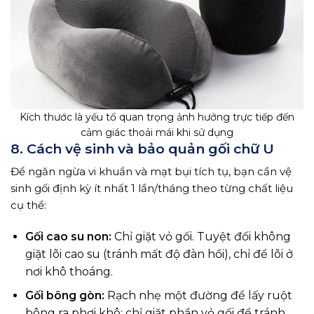
Kích thước là yếu tố quan trọng ảnh hưởng trực tiếp đến
cảm giác thoải mái khi sử dụng
8. Cách vệ sinh và bảo quản gối chữ U
Để ngăn ngừa vi khuẩn và mạt bụi tích tụ, bạn cần vệ
sinh gối định kỳ ít nhất 1 lần/tháng theo từng chất liệu
cụ thể:
Gối cao su non:
Chỉ giặt vỏ gối. Tuyệt đối không
giặt lõi cao su (tránh mất độ đàn hồi), chỉ để lõi ở
nơi khô thoáng.
Gối bông gòn:
Rạch nhẹ một đường để lấy ruột
bông ra phơi khô; chỉ giặt phần vỏ gối để tránh