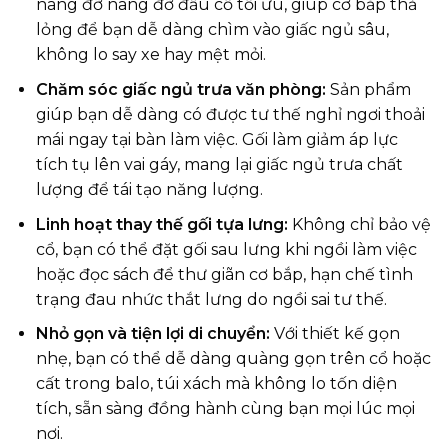
nâng đỡ nâng đỡ đầu cổ tối ưu, giúp cơ bắp thả
lỏng để bạn dễ dàng chìm vào giấc ngủ sâu,
không lo say xe hay mệt mỏi.
Chăm sóc giấc ngủ trưa văn phòng:
Sản phẩm
giúp bạn dễ dàng có được tư thế nghỉ ngơi thoải
mái ngay tại bàn làm việc. Gối làm giảm áp lực
tích tụ lên vai gáy, mang lại giấc ngủ trưa chất
lượng để tái tạo năng lượng.
Linh hoạt thay thế gối tựa lưng:
Không chỉ bảo vệ
cổ, bạn có thể đặt gối sau lưng khi ngồi làm việc
hoặc đọc sách để thư giãn cơ bắp, hạn chế tình
trạng đau nhức thắt lưng do ngồi sai tư thế.
Nhỏ gọn và tiện lợi di chuyển:
Với thiết kế gọn
nhẹ, bạn có thể dễ dàng quàng gọn trên cổ hoặc
cất trong balo, túi xách mà không lo tốn diện
tích, sẵn sàng đồng hành cùng bạn mọi lúc mọi
nơi.