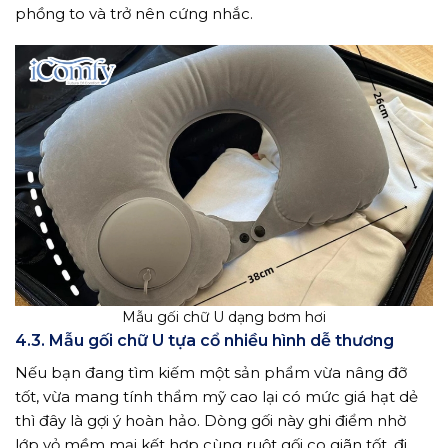
phồng to và trở nên cứng nhắc.
Mẫu gối chữ U dạng bơm hơi
4.3. Mẫu gối chữ U tựa cổ nhiều hình dễ thương
Nếu bạn đang tìm kiếm một sản phẩm vừa nâng đỡ
tốt, vừa mang tính thẩm mỹ cao lại có mức giá hạt dẻ
thì đây là gợi ý hoàn hảo. Dòng gối này ghi điểm nhờ
lớp vỏ mềm mại kết hợp cùng ruột gối co giãn tốt, đi