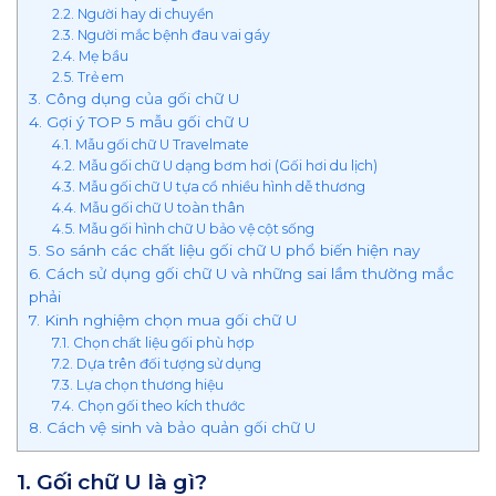
2.2. Người hay di chuyển
2.3. Người mắc bệnh đau vai gáy
2.4. Mẹ bầu
2.5. Trẻ em
3. Công dụng của gối chữ U
4. Gợi ý TOP 5 mẫu gối chữ U
4.1. Mẫu gối chữ U Travelmate
4.2. Mẫu gối chữ U dạng bơm hơi (Gối hơi du lịch)
4.3. Mẫu gối chữ U tựa cổ nhiều hình dễ thương
4.4. Mẫu gối chữ U toàn thân
4.5. Mẫu gối hình chữ U bảo vệ cột sống
5. So sánh các chất liệu gối chữ U phổ biến hiện nay
6. Cách sử dụng gối chữ U và những sai lầm thường mắc
phải
7. Kinh nghiệm chọn mua gối chữ U
7.1. Chọn chất liệu gối phù hợp
7.2. Dựa trên đối tượng sử dụng
7.3. Lựa chọn thương hiệu
7.4. Chọn gối theo kích thước
8. Cách vệ sinh và bảo quản gối chữ U
1. Gối chữ U là gì?