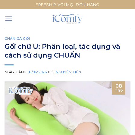
Skip
FREESHIP VỚI MỌI ĐƠN HÀNG
to
content
CHĂN GA GỐI
Gối chữ U: Phân loại, tác dụng và
cách sử dụng CHUẨN
NGÀY ĐĂNG
08/06/2026
BỞI
NGUYỄN TIẾN
08
Th6