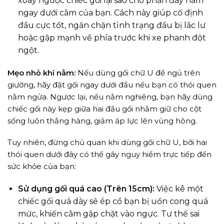
xoay ngược chiếc gối lại sao cho phần đáy nằm
ngay dưới cằm của bạn. Cách này giúp cố định
đầu cực tốt, ngăn chặn tình trạng đầu bị lắc lư
hoặc gập mạnh về phía trước khi xe phanh đột
ngột.
Mẹo nhỏ khi nằm:
Nếu dùng gối chữ U để ngủ trên
giường, hãy đặt gối ngay dưới đầu nếu bạn có thói quen
nằm ngửa. Ngược lại, nếu nằm nghiêng, bạn hãy dùng
chiếc gối này kẹp giữa hai đầu gối nhằm giữ cho cột
sống luôn thẳng hàng, giảm áp lực lên vùng hông.
Tuy nhiên, đừng chủ quan khi dùng gối chữ U, bởi hai
thói quen dưới đây có thể gây nguy hiểm trực tiếp đến
sức khỏe của bạn:
Sử dụng gối quá cao (Trên 15cm):
Việc kê một
chiếc gối quá dày sẽ ép cổ bạn bị uốn cong quá
mức, khiến cằm gập chặt vào ngực. Tư thế sai