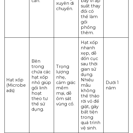
cần.
bay vì áp
xuyên di
suất thay
chuyển.
đổi có
thể làm
gối
phồng
thêm.
Hạt xốp
nhanh
xẹp, dễ
dồn cục
Bên
sau thời
trong
Trọng
gian sử
chứa các
lượng
dụng.
hạt xốp
nhẹ,
Hạt xốp
Nhiều
nhỏ giúp
cảm giác
Dưới 1
(Microbe
mẫu
gối linh
mềm
năm
ads)
không
hoạt
mại, dễ
thể tháo
theo tư
ôm sát
rời vỏ để
thế sử
vùng cổ.
giặt, gây
dụng.
bất tiện
trong
quá trình
vệ sinh.