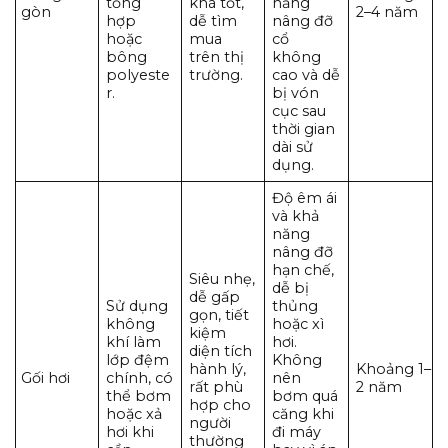
tổng
khá tốt,
năng
gòn
2–4 năm
hợp
dễ tìm
nâng đỡ
hoặc
mua
cổ
bông
trên thị
không
polyeste
trường.
cao và dễ
r.
bị vón
cục sau
thời gian
dài sử
dụng.
Độ êm ái
và khả
năng
nâng đỡ
hạn chế,
Siêu nhẹ,
dễ bị
dễ gấp
Sử dụng
thủng
gọn, tiết
không
hoặc xì
kiệm
khí làm
hơi.
diện tích
lớp đệm
Không
hành lý,
Khoảng 1–
Gối hơi
chính, có
nên
rất phù
2 năm
thể bơm
bơm quá
hợp cho
hoặc xả
căng khi
người
hơi khi
đi máy
thường