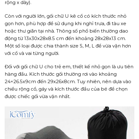
rộng x dày).
Còn với người lớn, gối chữ U kê cổ có kích thước nhỏ
gọn hơn, phù hợp để sử dụng khi nghỉ trưa, đi tàu xe
hoặc thư giãn tại nhà. Thông số phổ biến thường dao
động từ 13x30x28x8.5 cm đến khoảng 28x28x13 cm.
Một số loại được chia thành size S, M, L để vừa vặn hơn
với cổ và vai từng người.
Đối với gối chữ U cho trẻ em, thiết kế nhỏ gọn là ưu tiên
hàng đầu. Kích thước gối thường rơi vào khoảng
24×26.5x9cm đến 29x26x8cm. Tuy nhiên, nên dựa vào
chiều rộng cổ, gáy và kích thước đầu của bé để chọn
được chiếc gối vừa vặn nhất.