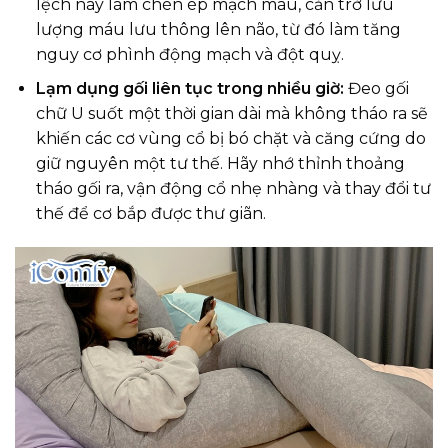
lệch này làm chèn ép mạch máu, cản trở lưu
lượng máu lưu thông lên não, từ đó làm tăng
nguy cơ phình động mạch và đột quỵ.
Lạm dụng gối liên tục trong nhiều giờ:
Đeo gối
chữ U suốt một thời gian dài mà không tháo ra sẽ
khiến các cơ vùng cổ bị bó chặt và căng cứng do
giữ nguyên một tư thế. Hãy nhớ thỉnh thoảng
tháo gối ra, vận động cổ nhẹ nhàng và thay đổi tư
thế để cơ bắp được thư giãn.