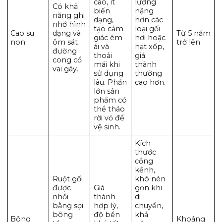
cao, ít
lượng
Có khả
biến
nặng
năng ghi
dạng,
hơn các
nhớ hình
tạo cảm
loại gối
Cao su
dạng và
Từ 5 năm
giác êm
hơi hoặc
non
ôm sát
trở lên
ái và
hạt xốp,
đường
thoải
giá
cong cổ
mái khi
thành
vai gáy.
sử dụng
thường
lâu. Phần
cao hơn.
lớn sản
phẩm có
thể tháo
rời vỏ để
vệ sinh.
Kích
thước
cồng
kềnh,
Ruột gối
khó nén
được
Giá
gọn khi
nhồi
thành
di
bằng sợi
hợp lý,
chuyển,
bông
độ bền
khả
Bông
Khoảng