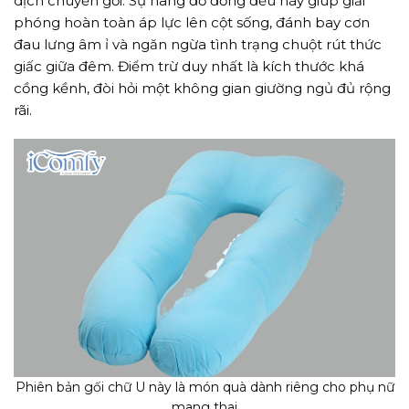
dịch chuyển gối. Sự nâng đỡ đồng đều này giúp giải
phóng hoàn toàn áp lực lên cột sống, đánh bay cơn
đau lưng âm ỉ và ngăn ngừa tình trạng chuột rút thức
giấc giữa đêm. Điểm trừ duy nhất là kích thước khá
cồng kềnh, đòi hỏi một không gian giường ngủ đủ rộng
rãi.
Phiên bản gối chữ U này là món quà dành riêng cho phụ nữ
mang thai