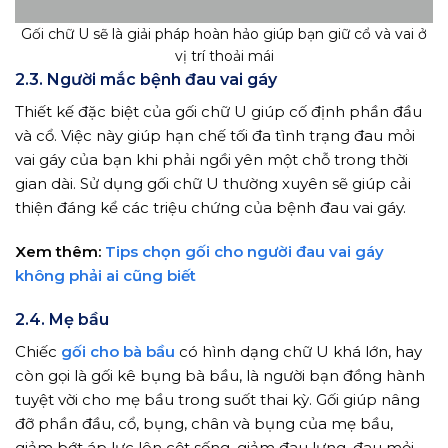
Gối chữ U sẽ là giải pháp hoàn hảo giúp bạn giữ cổ và vai ở
vị trí thoải mái
2.3. Người mắc bệnh đau vai gáy
Thiết kế đặc biệt của gối chữ U giúp cố định phần đầu
và cổ. Việc này giúp hạn chế tối đa tình trạng đau mỏi
vai gáy của bạn khi phải ngồi yên một chỗ trong thời
gian dài. Sử dụng gối chữ U thường xuyên sẽ giúp cải
thiện đáng kể các triệu chứng của bệnh đau vai gáy.
Xem thêm:
Tips chọn gối cho người đau vai gáy
không phải ai cũng biết
2.4. Mẹ bầu
Chiếc
gối cho bà bầu
có hình dạng chữ U khá lớn, hay
còn gọi là gối kê bụng bà bầu, là người bạn đồng hành
tuyệt vời cho mẹ bầu trong suốt thai kỳ. Gối giúp nâng
đỡ phần đầu, cổ, bụng, chân và bụng của mẹ bầu,
giảm bớt áp lực lên cột sống, giảm đau lưng, đau mỏi