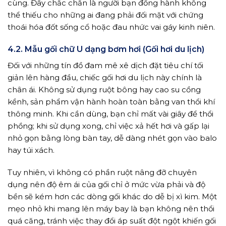
cùng. Đây chắc chắn là người bạn đồng hành không
thể thiếu cho những ai đang phải đối mặt với chứng
thoái hóa đốt sống cổ hoặc đau nhức vai gáy kinh niên.
4.2. Mẫu gối chữ U dạng bơm hơi (Gối hơi du lịch)
Đối với những tín đồ đam mê xê dịch đặt tiêu chí tối
giản lên hàng đầu, chiếc gối hơi du lịch này chính là
chân ái. Không sử dụng ruột bông hay cao su cồng
kềnh, sản phẩm vận hành hoàn toàn bằng van thổi khí
thông minh. Khi cần dùng, bạn chỉ mất vài giây để thổi
phồng; khi sử dụng xong, chỉ việc xả hết hơi và gấp lại
nhỏ gọn bằng lòng bàn tay, dễ dàng nhét gọn vào balo
hay túi xách.
Tuy nhiên, vì không có phần ruột nâng đỡ chuyên
dụng nên độ êm ái của gối chỉ ở mức vừa phải và độ
bền sẽ kém hơn các dòng gối khác do dễ bị xì kim. Một
mẹo nhỏ khi mang lên máy bay là bạn không nên thổi
quá căng, tránh việc thay đổi áp suất đột ngột khiến gối