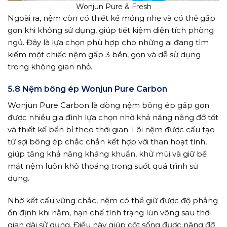
Wonjun Pure & Fresh
Ngoài ra, nệm còn có thiết kế mỏng nhẹ và có thể gấp
gọn khi không sử dụng, giúp tiết kiệm diện tích phòng
ngủ. Đây là lựa chọn phù hợp cho những ai đang tìm
kiếm một chiếc nệm gấp 3 bền, gọn và dễ sử dụng
trong không gian nhỏ.
5.8 Nệm bông ép Wonjun Pure Carbon
Wonjun Pure Carbon là dòng nệm bông ép gấp gọn
được nhiều gia đình lựa chọn nhờ khả năng nâng đỡ tốt
và thiết kế bền bỉ theo thời gian. Lõi nệm được cấu tạo
từ sợi bông ép chắc chắn kết hợp với than hoạt tính,
giúp tăng khả năng kháng khuẩn, khử mùi và giữ bề
mặt nệm luôn khô thoáng trong suốt quá trình sử
dụng.
Nhờ kết cấu vững chắc, nệm có thể giữ được độ phẳng
ổn định khi nằm, hạn chế tình trạng lún võng sau thời
gian dài sử dụng. Điều này giúp cột sống được nâng đỡ