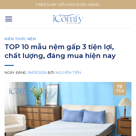
Skip
FREESHIP VỚI MỌI ĐƠN HÀNG
to
content
KIẾN THỨC NỆM
TOP 10 mẫu nệm gấp 3 tiện lợi,
chất lượng, đáng mua hiện nay
NGÀY ĐĂNG
19/03/2026
BỞI
NGUYỄN TIẾN
19
Th3