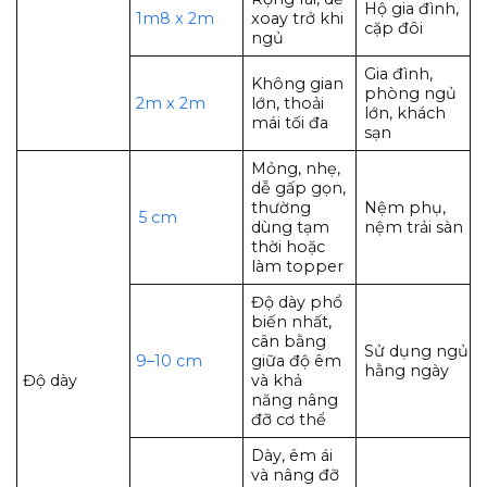
Hộ gia đình,
1m8 x 2m
xoay trở khi
cặp đôi
ngủ
Gia đình,
Không gian
phòng ngủ
2m x 2m
lớn, thoải
lớn, khách
mái tối đa
sạn
Mỏng, nhẹ,
dễ gấp gọn,
thường
Nệm phụ,
5 cm
dùng tạm
nệm trải sàn
thời hoặc
làm topper
Độ dày phổ
biến nhất,
cân bằng
Sử dụng ngủ
9–10 cm
giữa độ êm
hằng ngày
Độ dày
và khả
năng nâng
đỡ cơ thể
Dày, êm ái
và nâng đỡ