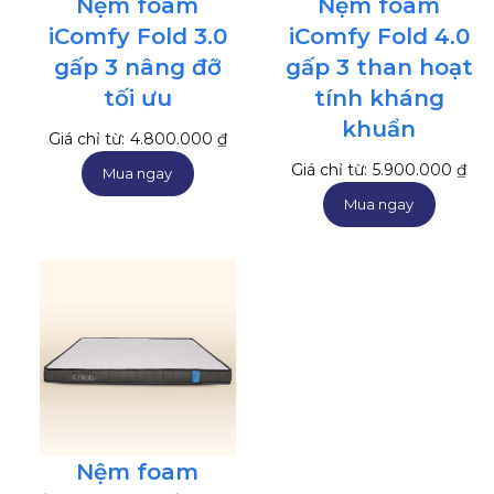
Nệm foam
Nệm foam
iComfy Fold 3.0
iComfy Fold 4.0
gấp 3 nâng đỡ
gấp 3 than hoạt
tối ưu
tính kháng
khuẩn
Giá chỉ từ:
4.800.000
₫
Giá chỉ từ:
5.900.000
₫
Mua ngay
Mua ngay
Nệm foam