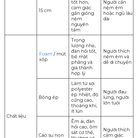
tốt hơn,
Người cần
cảm giác
nệm êm
15 cm
gần giống
hoặc ngủ lâu
nệm
dài
nguyên
tấm
Trọng
lượng nhẹ,
đàn hồi tốt,
Người thích
Foam
/ mút
bề mặt
nệm êm và
xốp
phẳng và
dễ di chuyển
giá thành
hợp lý
Làm từ sợi
polyester
Người đau
ép nhiệt, độ
Bông ép
lưng, người
cứng cao,
lớn tuổi
thoáng khí,
ít lún
Chất liệu
Êm ái, đàn
hồi cao, ôm
Người thích
sát cơ thể,
Cao su non
cảm giác
thường có