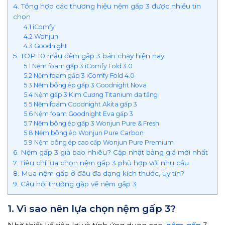
4. Tổng hợp các thương hiệu nệm gấp 3 được nhiều tin
chọn
4.1 iComfy
4.2 Wonjun
4.3 Goodnight
5. TOP 10 mẫu đệm gấp 3 bán chạy hiện nay
5.1 Nệm foam gấp 3 iComfy Fold 3.0
5.2 Nệm foam gấp 3 iComfy Fold 4.0
5.3 Nệm bông ép gấp 3 Goodnight Nova
5.4 Nệm gấp 3 Kim Cương Titanium đa tầng
5.5 Nệm foam Goodnight Akita gấp 3
5.6 Nệm foam Goodnight Eva gấp 3
5.7 Nệm bông ép gấp 3 Wonjun Pure & Fresh
5.8 Nệm bông ép Wonjun Pure Carbon
5.9 Nệm bông ép cao cấp Wonjun Pure Premium
6. Nệm gấp 3 giá bao nhiêu? Cập nhật bảng giá mới nhất
7. Tiêu chí lựa chọn nệm gấp 3 phù hợp với nhu cầu
8. Mua nệm gấp ở đâu đa dạng kích thước, uy tín?
9. Câu hỏi thường gặp về nệm gấp 3
1. Vì sao nên lựa chọn nệm gấp 3?