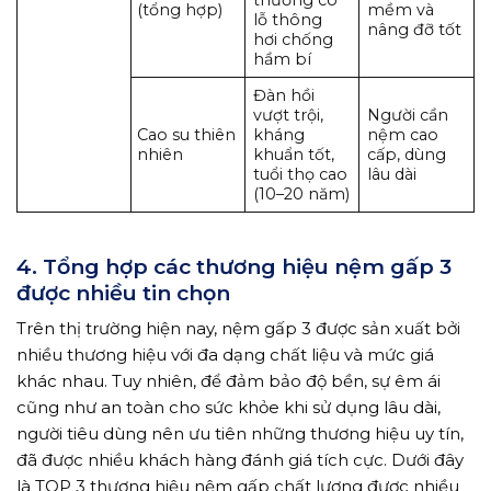
(tổng hợp)
mềm và
lỗ thông
nâng đỡ tốt
hơi chống
hầm bí
Đàn hồi
vượt trội,
Người cần
Cao su thiên
kháng
nệm cao
nhiên
khuẩn tốt,
cấp, dùng
tuổi thọ cao
lâu dài
(10–20 năm)
4. Tổng hợp các thương hiệu nệm gấp 3
được nhiều tin chọn
Trên thị trường hiện nay, nệm gấp 3 được sản xuất bởi
nhiều thương hiệu với đa dạng chất liệu và mức giá
khác nhau. Tuy nhiên, để đảm bảo độ bền, sự êm ái
cũng như an toàn cho sức khỏe khi sử dụng lâu dài,
người tiêu dùng nên ưu tiên những thương hiệu uy tín,
đã được nhiều khách hàng đánh giá tích cực. Dưới đây
là TOP 3 thương hiệu nệm gấp chất lượng được nhiều