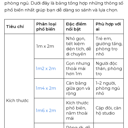
phòng ngủ. Dưới đây là bảng tổng hợp những thông số
phổ biến nhất giúp bạn dễ dàng so sánh và lựa chọn.
Phân loại
Đặc điểm
Phù hợp với
Tiêu chí
phổ biến
nổi bật
ai
Nhỏ gọn,
Trẻ em,
tiết kiệm
giường tầng,
1m x 2m
diện tích, dễ
phòng trọ
di chuyển
nhỏ
Gọn nhưng
Người độc
1m2 x 2m
thoải mái
thân, phòng
hơn 1m
trọ
Cân bằng
1–2 người,
1m4 x 2m
giữa gọn và
phòng ngủ
rộng
nhỏ
Kích thước
Kích thước
phổ biến,
Cặp đôi, căn
1m6 x 2m
nằm thoải
hộ studio
mái
Rộng rãi, dễ