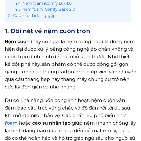
4.4. Nệm foam iComfy Lux 1.0
4.5. Nệm foam iComfy Basic 2.0
5. Câu hỏi thường gặp
1. Đôi nét về nệm cuộn tròn
Nệm cuộn
(hay còn gọi là nệm đóng hộp) là dòng nệm
hiện đại được xử lý bằng công nghệ ép chân không và
cuộn tròn định hình để thu nhỏ kích thước. Nhờ thiết
kế đột phá này, sản phẩm có thể được đóng gói gọn
gàng trong các thùng carton nhỏ, giúp việc vận chuyển
qua cầu thang hẹp hay thang máy chung cư trở nên
cực kỳ đơn giản và nhẹ nhàng.
Dù có khả năng uốn cong linh hoạt, nệm cuộn vẫn
đảm bảo cấu trúc vững chắc và độ đàn hồi tối ưu sau
khi mở lớp nilon bảo vệ. Các chất liệu phổ biến như
foam
hoặc
cao su nhân tạo
giúp nệm nhanh chóng lấy
lại hình dáng ban đầu, mang đến bề mặt êm ái, nâng
đỡ cơ thể hoàn hảo và hỗ trợ giấc ngủ sâu cho người sử