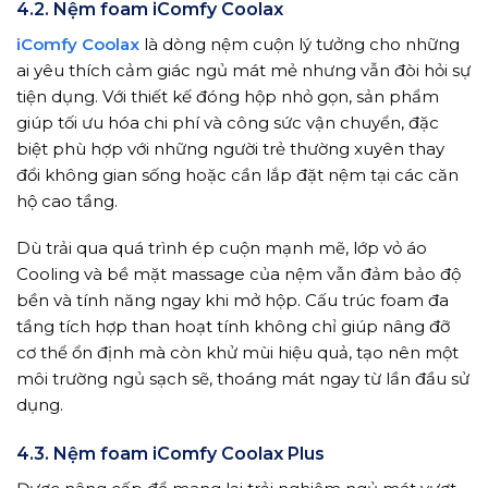
4.2. Nệm foam iComfy Coolax
iComfy Coolax
là dòng nệm cuộn lý tưởng cho những
ai yêu thích cảm giác ngủ mát mẻ nhưng vẫn đòi hỏi sự
tiện dụng. Với thiết kế đóng hộp nhỏ gọn, sản phẩm
giúp tối ưu hóa chi phí và công sức vận chuyển, đặc
biệt phù hợp với những người trẻ thường xuyên thay
đổi không gian sống hoặc cần lắp đặt nệm tại các căn
hộ cao tầng.
Dù trải qua quá trình ép cuộn mạnh mẽ, lớp vỏ áo
Cooling và bề mặt massage của nệm vẫn đảm bảo độ
bền và tính năng ngay khi mở hộp. Cấu trúc foam đa
tầng tích hợp than hoạt tính không chỉ giúp nâng đỡ
cơ thể ổn định mà còn khử mùi hiệu quả, tạo nên một
môi trường ngủ sạch sẽ, thoáng mát ngay từ lần đầu sử
dụng.
4.3. Nệm foam iComfy Coolax Plus