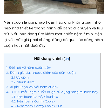
Nệm cuộn là giải pháp hoàn hảo cho không gian nhỏ
hẹp nhờ thiết kế thông minh, dễ dàng di chuyển và lưu
trữ. Nếu bạn đang tìm kiếm một chiếc nệm êm ái, tiện
lợi với mức giá phải chăng, đừng bỏ qua các dòng nệm
cuộn hot nhất dưới đây!
Nội dung chính
[
ẩn
]
1. Đôi nét về nệm cuộn tròn
2. Đánh giá ưu, nhược điểm của đệm cuộn
2.1. Ưu điểm
2.2. Nhược điểm
3. Ai phù hợp với với nệm cuốn?
4. TOP 5 mẫu nệm cuốn được sử dụng rộng rãi hiện nay
4.1. Nệm foam iComfy Cloud 2.0
4.2. Nệm foam iComfy Coolax
4.3. Nệm foam iComfy Coolax Plus