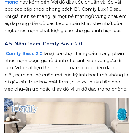
mỏng
hay kém bền. Với độ dày tiêu chuẩn và lớp vải
bọc cao cấp theo phong cách Bỉ, iComfy Lux 1.0 sau
khi giải nén sẽ mang lại một bề mặt ngủ vững chãi, êm
ái, đáp ứng đầy đủ các tiêu chuẩn khắt khe nhất của
một chiếc nệm chất lượng cao cho gia đình hiện đại.
4.5. Nệm foam iComfy Basic 2.0
iComfy Basic 2.0
là sự lựa chọn hàng đầu trong phân
khúc nệm cuộn giá rẻ dành cho sinh viên và người đi
làm. Với chất liệu Rebonded foam có độ dẻo dai đặc
biệt, nệm có thể cuộn mở cực kỳ linh hoạt mà không lo
bị gãy cấu trúc hay mất form, cực kỳ thuận tiện cho
việc chuyển trọ hoặc thay đổi vị trí đồ đạc trong phòng.