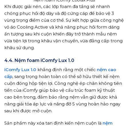
Nệm foam iComfy Coolax Plus
Khi được giải nén, các lớp foam đa tầng sẽ nhanh
chóng phục hồi độ dày và độ cứng cáp để bảo vệ 3
vùng trọng điểm của cơ thể. Sự kết hợp giữa công nghệ
vỏ áo Cooling Active và khả năng phục hồi form dáng
ấn tượng sau khi cuộn khiến đây trở thành mẫu nệm
vừa tiện lợi trong khâu vận chuyển, vừa đẳng cấp trong
khâu sử dụng.
4.4. Nệm foam iComfy Lux 1.0
iComfy Lux 1.0
khẳng định rằng một chiếc
nệm cao
cấp
, sang trọng hoàn toàn có thể sở hữu thiết kế nệm
cuộn đóng hộp tiện lợi. Công nghệ ép chân không tiên
tiến của iComfy giúp bảo vệ cấu trúc foam kỹ thuật
cao bên trong, đảm bảo rằng nệm vẫn giữ được khả
năng giải tỏa áp lực và nâng đỡ 5 vùng hoàn hảo ngay
sau khi được mở cuộn.
Sản phẩm này xóa tan định kiến nệm cuộn là
nệm