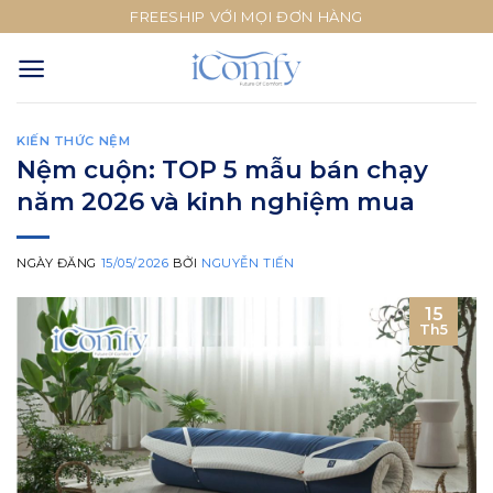
Skip
FREESHIP VỚI MỌI ĐƠN HÀNG
to
content
KIẾN THỨC NỆM
Nệm cuộn: TOP 5 mẫu bán chạy
năm 2026 và kinh nghiệm mua
NGÀY ĐĂNG
15/05/2026
BỞI
NGUYỄN TIẾN
15
Th5