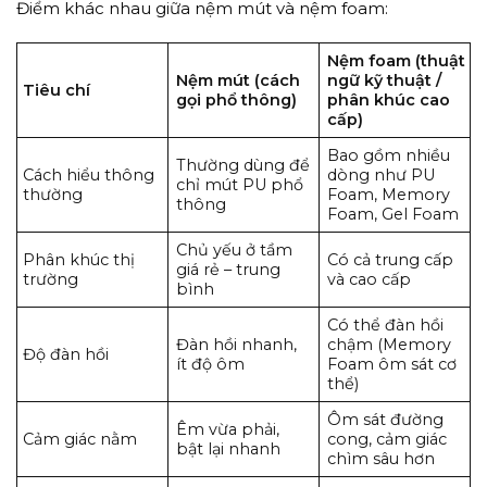
Điểm khác nhau giữa nệm mút và nệm foam:
Nệm foam (thuật
Nệm mút (cách
ngữ kỹ thuật /
Tiêu chí
gọi phổ thông)
phân khúc cao
cấp)
Bao gồm nhiều
Thường dùng để
Cách hiểu thông
dòng như PU
chỉ mút PU phổ
thường
Foam, Memory
thông
Foam, Gel Foam
Chủ yếu ở tầm
Phân khúc thị
Có cả trung cấp
giá rẻ – trung
trường
và cao cấp
bình
Có thể đàn hồi
Đàn hồi nhanh,
chậm (Memory
Độ đàn hồi
ít độ ôm
Foam ôm sát cơ
thể)
Ôm sát đường
Êm vừa phải,
Cảm giác nằm
cong, cảm giác
bật lại nhanh
chìm sâu hơn