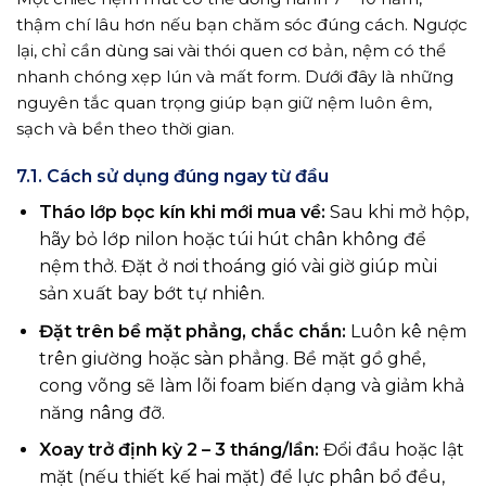
thậm chí lâu hơn nếu bạn chăm sóc đúng cách. Ngược
lại, chỉ cần dùng sai vài thói quen cơ bản, nệm có thể
nhanh chóng xẹp lún và mất form. Dưới đây là những
nguyên tắc quan trọng giúp bạn giữ nệm luôn êm,
sạch và bền theo thời gian.
7.1. Cách sử dụng đúng ngay từ đầu
Tháo lớp bọc kín khi mới mua về:
Sau khi mở hộp,
hãy bỏ lớp nilon hoặc túi hút chân không để
nệm thở. Đặt ở nơi thoáng gió vài giờ giúp mùi
sản xuất bay bớt tự nhiên.
Đặt trên bề mặt phẳng, chắc chắn:
Luôn kê nệm
trên giường hoặc sàn phẳng. Bề mặt gồ ghề,
cong võng sẽ làm lõi foam biến dạng và giảm khả
năng nâng đỡ.
Xoay trở định kỳ 2 – 3 tháng/lần:
Đổi đầu hoặc lật
mặt (nếu thiết kế hai mặt) để lực phân bổ đều,