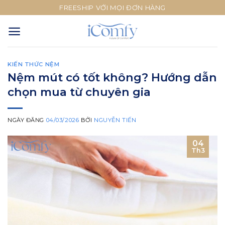
Skip
FREESHIP VỚI MỌI ĐƠN HÀNG
to
content
KIẾN THỨC NỆM
Nệm mút có tốt không? Hướng dẫn
chọn mua từ chuyên gia
NGÀY ĐĂNG
04/03/2026
BỞI
NGUYỄN TIẾN
04
Th3