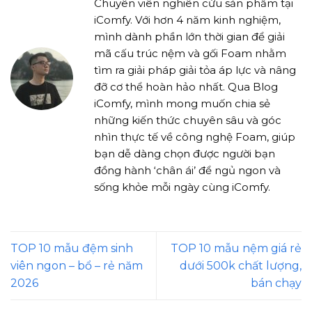
Chuyên viên nghiên cứu sản phẩm tại
iComfy. Với hơn 4 năm kinh nghiệm,
mình dành phần lớn thời gian để giải
mã cấu trúc nệm và gối Foam nhằm
tìm ra giải pháp giải tỏa áp lực và nâng
đỡ cơ thể hoàn hảo nhất. Qua Blog
iComfy, mình mong muốn chia sẻ
những kiến thức chuyên sâu và góc
nhìn thực tế về công nghệ Foam, giúp
bạn dễ dàng chọn được người bạn
đồng hành ‘chân ái’ để ngủ ngon và
sống khỏe mỗi ngày cùng iComfy.
TOP 10 mẫu đệm sinh
TOP 10 mẫu nệm giá rẻ
viên ngon – bổ – rẻ năm
dưới 500k chất lượng,
2026
bán chạy