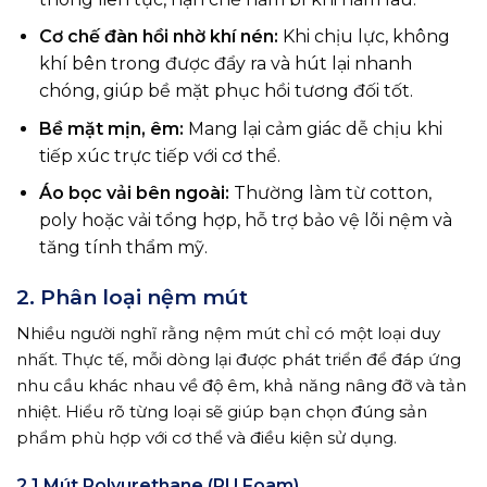
Cơ chế đàn hồi nhờ khí nén:
Khi chịu lực, không
khí bên trong được đẩy ra và hút lại nhanh
chóng, giúp bề mặt phục hồi tương đối tốt.
Bề mặt mịn, êm:
Mang lại cảm giác dễ chịu khi
tiếp xúc trực tiếp với cơ thể.
Áo bọc vải bên ngoài:
Thường làm từ cotton,
poly hoặc vải tổng hợp, hỗ trợ bảo vệ lõi nệm và
tăng tính thẩm mỹ.
2. Phân loại nệm mút
Nhiều người nghĩ rằng nệm mút chỉ có một loại duy
nhất. Thực tế, mỗi dòng lại được phát triển để đáp ứng
nhu cầu khác nhau về độ êm, khả năng nâng đỡ và tản
nhiệt. Hiểu rõ từng loại sẽ giúp bạn chọn đúng sản
phẩm phù hợp với cơ thể và điều kiện sử dụng.
2.1 Mút Polyurethane (PU Foam)