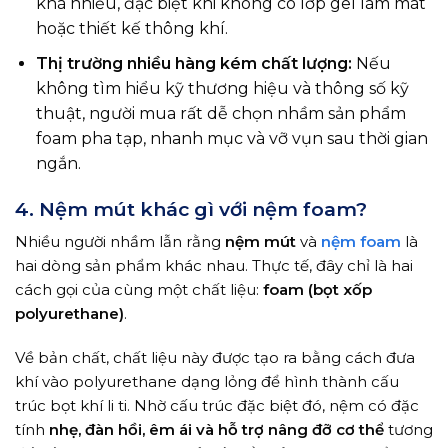
khá nhiều, đặc biệt khi không có lớp gel làm mát
hoặc thiết kế thông khí.
Thị trường nhiều hàng kém chất lượng:
Nếu
không tìm hiểu kỹ thương hiệu và thông số kỹ
thuật, người mua rất dễ chọn nhầm sản phẩm
foam pha tạp, nhanh mục và vỡ vụn sau thời gian
ngắn.
4. Nệm mút khác gì với nệm foam?
Nhiều người nhầm lẫn rằng
nệm mút
và
nệm foam
là
hai dòng sản phẩm khác nhau. Thực tế, đây chỉ là hai
cách gọi của cùng một chất liệu:
foam (bọt xốp
polyurethane)
.
Về bản chất, chất liệu này được tạo ra bằng cách đưa
khí vào polyurethane dạng lỏng để hình thành cấu
trúc bọt khí li ti. Nhờ cấu trúc đặc biệt đó, nệm có đặc
tính
nhẹ, đàn hồi, êm ái và hỗ trợ nâng đỡ cơ thể
tương