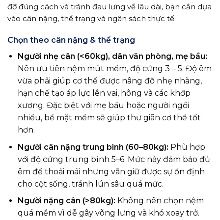
đỡ đúng cách và tránh đau lưng về lâu dài, bạn cần dựa
vào cân nặng, thể trạng và ngân sách thực tế.
Chọn theo cân nặng & thể trạng
Người nhẹ cân (<60kg), dân văn phòng, mẹ bầu:
Nên ưu tiên nệm mút mềm, độ cứng 3 – 5. Độ êm
vừa phải giúp cơ thể được nâng đỡ nhẹ nhàng,
hạn chế tạo áp lực lên vai, hông và các khớp
xương. Đặc biệt với mẹ bầu hoặc người ngồi
nhiều, bề mặt mềm sẽ giúp thư giãn cơ thể tốt
hơn.
Người cân nặng trung bình (60–80kg):
Phù hợp
với độ cứng trung bình 5–6. Mức này đảm bảo đủ
êm để thoải mái nhưng vẫn giữ được sự ổn định
cho cột sống, tránh lún sâu quá mức.
Người nặng cân (>80kg):
Không nên chọn nệm
quá mềm vì dễ gây võng lưng và khó xoay trở.