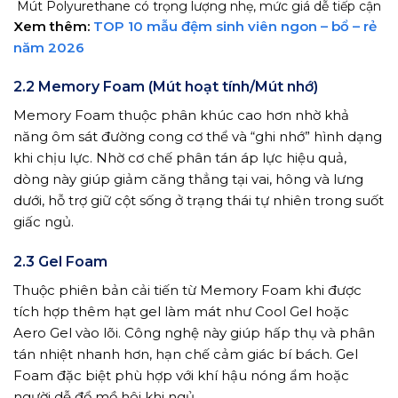
Mút Polyurethane có trọng lượng nhẹ, mức giá dễ tiếp cận
Xem thêm:
TOP 10 mẫu đệm sinh viên ngon – bổ – rẻ
năm 2026
2.2 Memory Foam (Mút hoạt tính/Mút nhớ)
Memory Foam thuộc phân khúc cao hơn nhờ khả
năng ôm sát đường cong cơ thể và “ghi nhớ” hình dạng
khi chịu lực. Nhờ cơ chế phân tán áp lực hiệu quả,
dòng này giúp giảm căng thẳng tại vai, hông và lưng
dưới, hỗ trợ giữ cột sống ở trạng thái tự nhiên trong suốt
giấc ngủ.
2.3 Gel Foam
Thuộc phiên bản cải tiến từ Memory Foam khi được
tích hợp thêm hạt gel làm mát như Cool Gel hoặc
Aero Gel vào lõi. Công nghệ này giúp hấp thụ và phân
tán nhiệt nhanh hơn, hạn chế cảm giác bí bách. Gel
Foam đặc biệt phù hợp với khí hậu nóng ẩm hoặc
người dễ đổ mồ hôi khi ngủ.