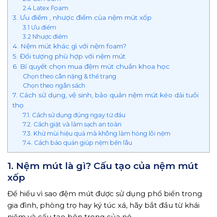
2.4 Latex Foam
3. Ưu điểm , nhược điểm của nệm mút xốp
3.1 Ưu điểm
3.2 Nhược điểm
4. Nệm mút khác gì với nệm foam?
5. Đối tượng phù hợp với nệm mút
6. Bí quyết chọn mua đệm mút chuẩn khoa học
Chọn theo cân nặng & thể trạng
Chọn theo ngân sách
7. Cách sử dụng, vệ sinh, bảo quản nệm mút kéo dài tuổi
thọ
7.1. Cách sử dụng đúng ngay từ đầu
7.2. Cách giặt và làm sạch an toàn
7.3. Khử mùi hiệu quả mà không làm hỏng lõi nệm
7.4. Cách bảo quản giúp nệm bền lâu
1. Nệm mút là gì? Cấu tạo của nệm mút
xốp
Để hiểu vì sao đệm mút được sử dụng phổ biến trong
gia đình, phòng trọ hay ký túc xá, hãy bắt đầu từ khái
niệm và cấu tạo bên trong của nó.