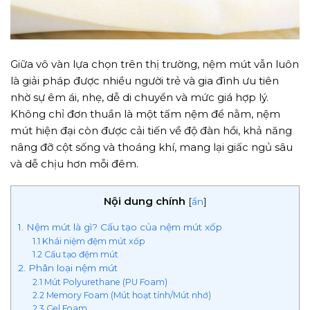
Giữa vô vàn lựa chọn trên thị trường, nệm mút vẫn luôn
là giải pháp được nhiều người trẻ và gia đình ưu tiên
nhờ sự êm ái, nhẹ, dễ di chuyển và mức giá hợp lý.
Không chỉ đơn thuần là một tấm nệm để nằm, nệm
mút hiện đại còn được cải tiến về độ đàn hồi, khả năng
nâng đỡ cột sống và thoáng khí, mang lại giấc ngủ sâu
và dễ chịu hơn mỗi đêm.
Nội dung chính
[
ẩn
]
1. Nệm mút là gì? Cấu tạo của nệm mút xốp
1.1 Khái niệm đệm mút xốp
1.2 Cấu tạo đệm mút
2. Phân loại nệm mút
2.1 Mút Polyurethane (PU Foam)
2.2 Memory Foam (Mút hoạt tính/Mút nhớ)
2.3 Gel Foam