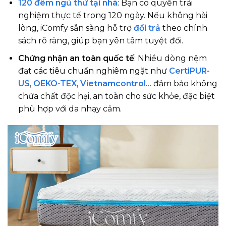
120 đêm ngủ thử tại nhà
: Bạn có quyền trải
nghiệm thực tế trong 120 ngày. Nếu không hài
lòng, iComfy sẵn sàng hỗ trợ
đổi trả
theo chính
sách rõ ràng, giúp bạn yên tâm tuyệt đối.
Chứng nhận an toàn quốc tế
: Nhiều dòng nệm
đạt các tiêu chuẩn nghiêm ngặt như
CertiPUR-
US
,
OEKO-TEX
,
Vietnamcontrol
… đảm bảo không
chứa chất độc hại, an toàn cho sức khỏe, đặc biệt
phù hợp với da nhạy cảm.