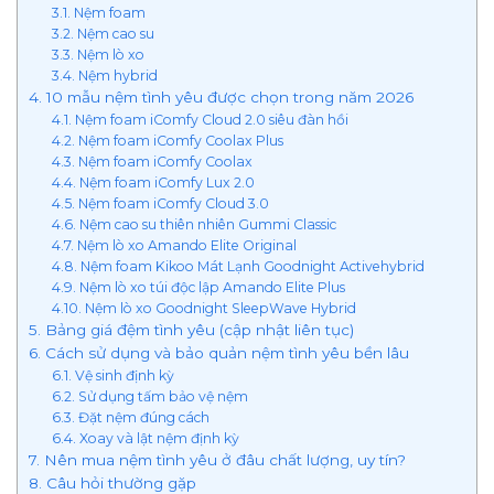
3.1. Nệm foam
3.2. Nệm cao su
3.3. Nệm lò xo
3.4. Nệm hybrid
4. 10 mẫu nệm tình yêu được chọn trong năm 2026
4.1. Nệm foam iComfy Cloud 2.0 siêu đàn hồi
4.2. Nệm foam iComfy Coolax Plus
4.3. Nệm foam iComfy Coolax
4.4. Nệm foam iComfy Lux 2.0
4.5. Nệm foam iComfy Cloud 3.0
4.6. Nệm cao su thiên nhiên Gummi Classic
4.7. Nệm lò xo Amando Elite Original
4.8. Nệm foam Kikoo Mát Lạnh Goodnight Activehybrid
4.9. Nệm lò xo túi độc lập Amando Elite Plus
4.10. Nệm lò xo Goodnight SleepWave Hybrid
5. Bảng giá đệm tình yêu (cập nhật liên tục)
6. Cách sử dụng và bảo quản nệm tình yêu bền lâu
6.1. Vệ sinh định kỳ
6.2. Sử dụng tấm bảo vệ nệm
6.3. Đặt nệm đúng cách
6.4. Xoay và lật nệm định kỳ
7. Nên mua nệm tình yêu ở đâu chất lượng, uy tín?
8. Câu hỏi thường gặp