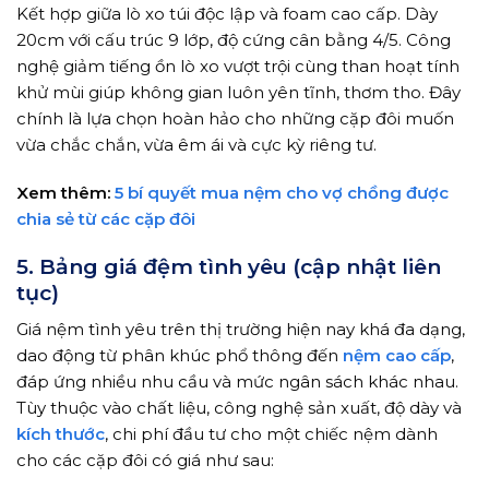
Kết hợp giữa lò xo túi độc lập và foam cao cấp. Dày
20cm với cấu trúc 9 lớp, độ cứng cân bằng 4/5. Công
nghệ giảm tiếng ồn lò xo vượt trội cùng than hoạt tính
khử mùi giúp không gian luôn yên tĩnh, thơm tho. Đây
chính là lựa chọn hoàn hảo cho những cặp đôi muốn
vừa chắc chắn, vừa êm ái và cực kỳ riêng tư.
Xem thêm:
5 bí quyết mua nệm cho vợ chồng được
chia sẻ từ các cặp đôi
5. Bảng giá đệm tình yêu (cập nhật liên
tục)
Giá nệm tình yêu trên thị trường hiện nay khá đa dạng,
dao động từ phân khúc phổ thông đến
nệm cao cấp
,
đáp ứng nhiều nhu cầu và mức ngân sách khác nhau.
Tùy thuộc vào chất liệu, công nghệ sản xuất, độ dày và
kích thước
, chi phí đầu tư cho một chiếc nệm dành
cho các cặp đôi có giá như sau: