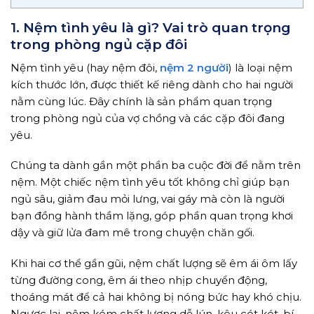
1. Nệm tình yêu là gì? Vai trò quan trọng
trong phòng ngủ cặp đôi
Nệm tình yêu (hay nệm đôi,
nệm 2 người
) là loại nệm
kích thước lớn, được thiết kế riêng dành cho hai người
nằm cùng lúc. Đây chính là sản phẩm quan trọng
trong phòng ngủ của vợ chồng và các cặp đôi đang
yêu.
Chúng ta dành gần một phần ba cuộc đời để nằm trên
nệm. Một chiếc nệm tình yêu tốt không chỉ giúp bạn
ngủ sâu, giảm đau mỏi lưng, vai gáy mà còn là người
bạn đồng hành thầm lặng, góp phần quan trọng khơi
dậy và giữ lửa đam mê trong chuyện chăn gối.
Khi hai cơ thể gần gũi, nệm chất lượng sẽ êm ái ôm lấy
từng đường cong, êm ái theo nhịp chuyển động,
thoáng mát để cả hai không bị nóng bức hay khó chịu.
Ngược lại, nệm kém chất lượng dễ lún, kêu cót két, bí