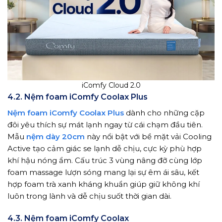
iComfy Cloud 2.0
4.2. Nệm foam iComfy Coolax Plus
Nệm foam iComfy Coolax Plus
dành cho những cặp
đôi yêu thích sự mát lạnh ngay từ cái chạm đầu tiên.
Mẫu
nệm dày 20cm
này nổi bật với bề mặt vải Cooling
Active tạo cảm giác se lạnh dễ chịu, cực kỳ phù hợp
khí hậu nóng ẩm. Cấu trúc 3 vùng nâng đỡ cùng lớp
foam massage lượn sóng mang lại sự êm ái sâu, kết
hợp foam trà xanh kháng khuẩn giúp giữ không khí
luôn trong lành và dễ chịu suốt thời gian dài.
4.3. Nệm foam iComfy Coolax