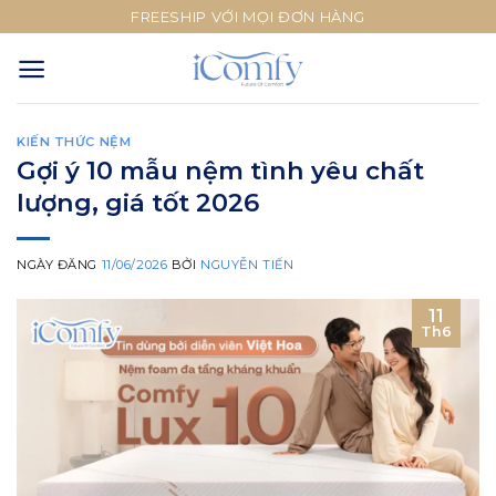
Skip
FREESHIP VỚI MỌI ĐƠN HÀNG
to
content
KIẾN THỨC NỆM
Gợi ý 10 mẫu nệm tình yêu chất
lượng, giá tốt 2026
NGÀY ĐĂNG
11/06/2026
BỞI
NGUYỄN TIẾN
11
Th6