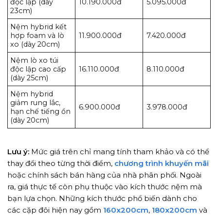
độc lập (dày
10.190.000đ
5.095.000đ
23cm)
Nệm hybrid kết
hợp foam và lò
11.900.000đ
7.420.000đ
xo (dày 20cm)
Nệm lò xo túi
độc lập cao cấp
16.110.000đ
8.110.000đ
(dày 25cm)
Nệm hybrid
giảm rung lắc,
6.900.000đ
3.978.000đ
hạn chế tiếng ồn
(dày 20cm)
Lưu ý:
Mức giá trên chỉ mang tính tham khảo và có thể
thay đổi theo từng thời điểm,
chương trình khuyến mãi
hoặc chính sách bán hàng của nhà phân phối. Ngoài
ra, giá thực tế còn phụ thuộc vào kích thước nệm mà
bạn lựa chọn. Những kích thước phổ biến dành cho
các cặp đôi hiện nay gồm
160x200cm
,
180x200cm
và