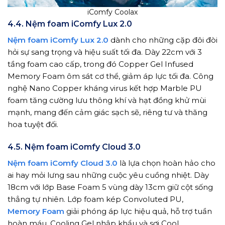
iComfy Coolax
4.4. Nệm foam iComfy Lux 2.0
Nệm foam iComfy Lux 2.0
dành cho những cặp đôi đòi
hỏi sự sang trọng và hiệu suất tối đa. Dày 22cm với 3
tầng foam cao cấp, trong đó Copper Gel Infused
Memory Foam ôm sát cơ thể, giảm áp lực tối đa. Công
nghệ Nano Copper kháng virus kết hợp Marble PU
foam tăng cường lưu thông khí và hạt đồng khử mùi
mạnh, mang đến cảm giác sạch sẽ, riêng tư và thăng
hoa tuyệt đối.
4.5. Nệm foam iComfy Cloud 3.0
Nệm foam iComfy Cloud 3.0
là lựa chọn hoàn hảo cho
ai hay mỏi lưng sau những cuộc yêu cuồng nhiệt. Dày
18cm với lớp Base Foam 5 vùng dày 13cm giữ cột sống
thẳng tự nhiên. Lớp foam kép Convoluted PU,
Memory Foam
giải phóng áp lực hiệu quả, hỗ trợ tuần
hoàn máu. Cooling Gel nhập khẩu và sợi Cool