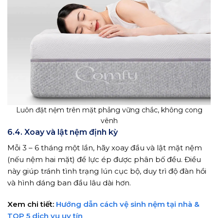
Luôn đặt nệm trên mặt phẳng vững chắc, không cong
vênh
6.4. Xoay và lật nệm định kỳ
Mỗi 3 – 6 tháng một lần, hãy xoay đầu và lật mặt nệm
(nếu nệm hai mặt) để lực ép được phân bố đều. Điều
này giúp tránh tình trạng lún cục bộ, duy trì độ đàn hồi
và hình dáng ban đầu lâu dài hơn.
Xem chi tiết:
Hướng dẫn cách vệ sinh nệm tại nhà &
TOP 5 dịch vụ uy tín