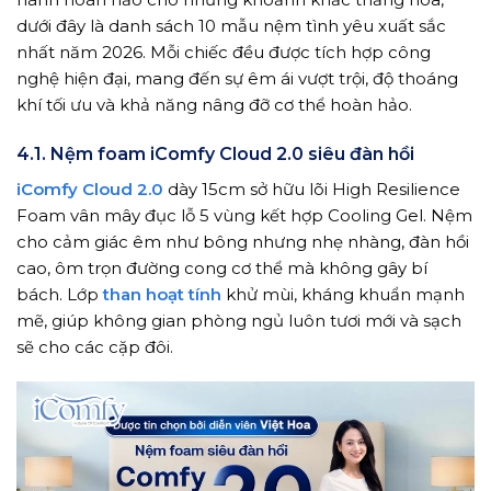
dưới đây là danh sách 10 mẫu nệm tình yêu xuất sắc
nhất năm 2026. Mỗi chiếc đều được tích hợp công
nghệ hiện đại, mang đến sự êm ái vượt trội, độ thoáng
khí tối ưu và khả năng nâng đỡ cơ thể hoàn hảo.
4.1. Nệm foam iComfy Cloud 2.0 siêu đàn hồi
iComfy Cloud 2.0
dày 15cm sở hữu lõi High Resilience
Foam vân mây đục lỗ 5 vùng kết hợp Cooling Gel. Nệm
cho cảm giác êm như bông nhưng nhẹ nhàng, đàn hồi
cao, ôm trọn đường cong cơ thể mà không gây bí
bách. Lớp
than hoạt tính
khử mùi, kháng khuẩn mạnh
mẽ, giúp không gian phòng ngủ luôn tươi mới và sạch
sẽ cho các cặp đôi.