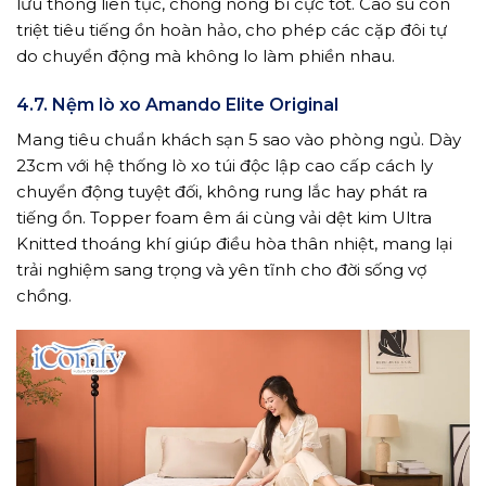
lưu thông liên tục, chống nóng bí cực tốt. Cao su còn
triệt tiêu tiếng ồn hoàn hảo, cho phép các cặp đôi tự
do chuyển động mà không lo làm phiền nhau.
4.7. Nệm lò xo Amando Elite Original
Mang tiêu chuẩn khách sạn 5 sao vào phòng ngủ. Dày
23cm với hệ thống lò xo túi độc lập cao cấp cách ly
chuyển động tuyệt đối, không rung lắc hay phát ra
tiếng ồn. Topper foam êm ái cùng vải dệt kim Ultra
Knitted thoáng khí giúp điều hòa thân nhiệt, mang lại
trải nghiệm sang trọng và yên tĩnh cho đời sống vợ
chồng.