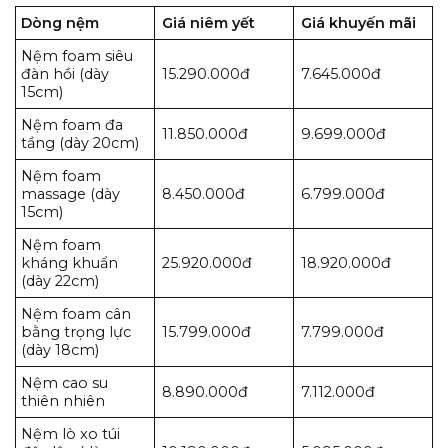
Dòng nệm
Giá niêm yết
Giá khuyến mãi
Nệm foam siêu
đàn hồi (dày
15.290.000đ
7.645.000đ
15cm)
Nệm foam đa
11.850.000đ
9.699.000đ
tầng (dày 20cm)
Nệm foam
massage (dày
8.450.000đ
6.799.000đ
15cm)
Nệm foam
kháng khuẩn
25.920.000đ
18.920.000đ
(dày 22cm)
Nệm foam cân
bằng trọng lực
15.799.000đ
7.799.000đ
(dày 18cm)
Nệm cao su
8.890.000đ
7.112.000đ
thiên nhiên
Nệm lò xo túi