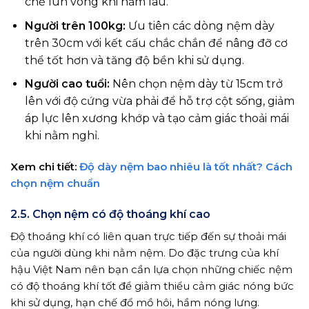
chế lún võng khi nằm lâu.
Người trên 100kg:
Ưu tiên các dòng nệm dày
trên 30cm với kết cấu chắc chắn để nâng đỡ cơ
thể tốt hơn và tăng độ bền khi sử dụng.
Người cao tuổi:
Nên chọn nệm dày từ 15cm trở
lên với độ cứng vừa phải để hỗ trợ cột sống, giảm
áp lực lên xương khớp và tạo cảm giác thoải mái
khi nằm nghỉ.
Xem chi tiết:
Độ dày nệm bao nhiêu là tốt nhất? Cách
chọn nệm chuẩn
2.5. Chọn nệm có độ thoáng khí cao
Độ thoáng khí có liên quan trực tiếp đến sự thoải mái
của người dùng khi nằm nệm. Do đặc trưng của khí
hậu Việt Nam nên bạn cần lựa chọn những chiếc nệm
có độ thoáng khí tốt để giảm thiểu cảm giác nóng bức
khi sử dụng, hạn chế đổ mồ hôi, hầm nóng lưng.