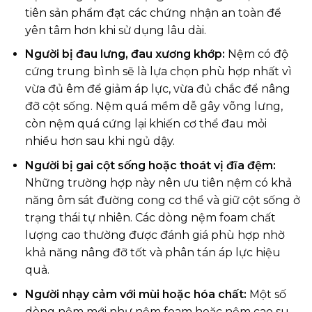
tiên sản phẩm đạt các chứng nhận an toàn để
yên tâm hơn khi sử dụng lâu dài.
Người bị đau lưng, đau xương khớp:
Nệm có độ
cứng trung bình sẽ là lựa chọn phù hợp nhất vì
vừa đủ êm để giảm áp lực, vừa đủ chắc để nâng
đỡ cột sống. Nệm quá mềm dễ gây võng lưng,
còn nệm quá cứng lại khiến cơ thể đau mỏi
nhiều hơn sau khi ngủ dậy.
Người bị gai cột sống hoặc thoát vị đĩa đệm:
Những trường hợp này nên ưu tiên nệm có khả
năng ôm sát đường cong cơ thể và giữ cột sống ở
trạng thái tự nhiên. Các dòng nệm foam chất
lượng cao thường được đánh giá phù hợp nhờ
khả năng nâng đỡ tốt và phân tán áp lực hiệu
quả.
Người nhạy cảm với mùi hoặc hóa chất:
Một số
dòng nệm mới như nệm foam hoặc nệm cao su