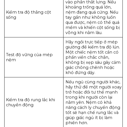
vào phần thắt lưng. Nếu
khoảng trống quá lớn,
Kiểm tra độ thẳng cột
nệm đang quá cứng. Nếu
sống
tay gần như không luồn
qua được, nệm có thể quá
mềm và khiến cột sống bị
võng khi nằm lâu.
Hãy ngồi trực tiếp ở mép
giường để kiểm tra độ lún.
Một chiếc nệm tốt cần có
Test độ vững của mép
phần viền chắc chắn,
nệm
không bị xẹp sâu gây cảm
giác chông chênh hoặc
khó đứng dậy.
Nếu ngủ cùng người khác,
hãy thử để một người xoay
trở hoặc đổi tư thế mạnh
trong khi người còn lại
Kiểm tra độ rung lắc khi
nằm yên. Nệm có khả
chuyển động
năng cách ly chuyển động
tốt sẽ hạn chế rung lắc và
giúp giấc ngủ ít bị làm
phiền hơn.