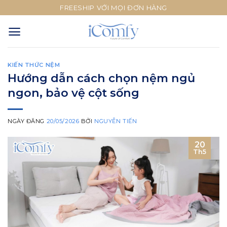
Skip
FREESHIP VỚI MỌI ĐƠN HÀNG
to
content
KIẾN THỨC NỆM
Hướng dẫn cách chọn nệm ngủ
ngon, bảo vệ cột sống
NGÀY ĐĂNG
20/05/2026
BỞI
NGUYỄN TIẾN
20
Th5