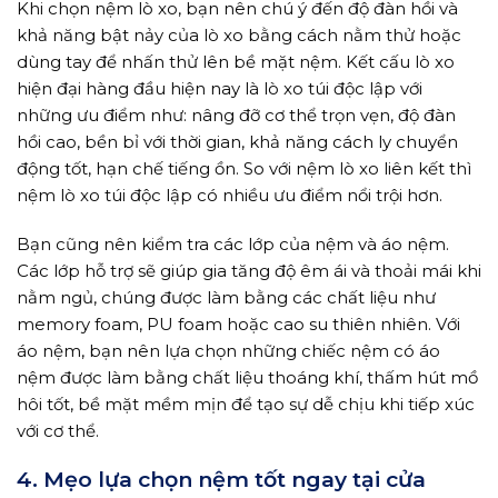
Khi chọn nệm lò xo, bạn nên chú ý đến độ đàn hồi và
khả năng bật nảy của lò xo bằng cách nằm thử hoặc
dùng tay để nhấn thử lên bề mặt nệm. Kết cấu lò xo
hiện đại hàng đầu hiện nay là lò xo túi độc lập với
những ưu điểm như: nâng đỡ cơ thể trọn vẹn, độ đàn
hồi cao, bền bỉ với thời gian, khả năng cách ly chuyển
động tốt, hạn chế tiếng ồn. So với nệm lò xo liên kết thì
nệm lò xo túi độc lập có nhiều ưu điểm nổi trội hơn.
Bạn cũng nên kiểm tra các lớp của nệm và áo nệm.
Các lớp hỗ trợ sẽ giúp gia tăng độ êm ái và thoải mái khi
nằm ngủ, chúng được làm bằng các chất liệu như
memory foam, PU foam hoặc cao su thiên nhiên. Với
áo nệm, bạn nên lựa chọn những chiếc nệm có áo
nệm được làm bằng chất liệu thoáng khí, thấm hút mồ
hôi tốt, bề mặt mềm mịn để tạo sự dễ chịu khi tiếp xúc
với cơ thể.
4. Mẹo lựa chọn nệm tốt ngay tại cửa