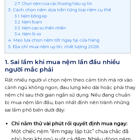
2.7. Chọn nệm của các thương hiệu uy tín
3. Cách chọn nệm dựa trên từng loại nệm cụ thể
3.1. Nệm bông ép
3.2. Nệm foam
3.3. Nệm cao su thiên nhiên
3.4. Nệm lò xo
4. Mẹo lựa chọn nệm tốt ngay tại cửa hàng
5. Địa chỉ mua nệm uy tín, chất lượng 2026
1. Sai lầm khi mua nệm lần đầu nhiều
người mắc phải
Rất nhiều người vì chọn nệm theo cảm tính mà rơi vào
cảnh ngủ không ngon, đau lưng kéo dài hoặc phải thay
nệm chỉ sau thời gian ngắn sử dụng. Nếu đang chuẩn
bị mua nệm lần đầu, bạn nhất định nên tránh những
sai lầm phổ biến dưới đây:
Chỉ nằm thử vài phút rồi quyết định mua ngay:
Một chiếc nệm “êm ngay lập tức” chưa chắc đã
phù hợp khi ngủ suốt cả đêm. Nhiều dòng nệm