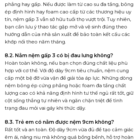
phẳng hay gấp. Nếu được làm từ cao su đa tầng, bông
ép định hình hay foam cao cấp từ các thương hiệu uy
tín, nệm gấp 3 vẫn sở hữu tuổi thọ vượt trội. Tuy nhiên,
bạn cần lưu ý thao tác gập mở và vệ sinh đúng theo
hướng dẫn của nhà sản xuất để bảo toàn kết cấu các
khớp nối theo năm tháng.
8.2. Nằm nệm gấp 3 có bị đau lưng không?
Hoàn toàn không, nếu bạn chọn đúng chất liệu phù
hợp với cơ thể. Với độ dày 9cm tiêu chuẩn, nệm cung
cấp một bệ đỡ vừa vặn để giải tỏa áp lực. Những dòng
nệm bông ép cứng phẳng hoặc foam đa tầng chất
lượng cao có khả năng định hình tư thế ngủ rất tốt, giữ
cột sống thẳng tự nhiên và ngăn chặn triệt để tình
trạng đau mỏi vai gáy khi thức dậy.
8.3. Trẻ em có nằm được nệm 9cm không?
Rất tốt và an toàn. Độ dày 9cm vừa đủ để tạo cảm giác
êm ái, nâng niu mà không quá bồng bềnh, hỗ trợ hoàn