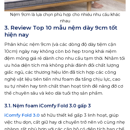
Nệm 9cm là lựa chọn phù hợp cho nhiều nhu cầu khác
nhau
3. Review Top 10 mẫu nệm dày 9cm tốt
hiện nay
Phân khúc nệm 9cm (và các dòng độ dày tiệm cận
10cm) ngày nay không còn bó hẹp trong khái niệm
đệm mỏng giá rẻ dành cho nhu cầu tạm thời. Nhằm tối
ưu hóa diện tích mà không phải đánh đổi chất lượng
giấc ngủ, các thương hiệu lớn đã tích hợp các công
nghệ vật liệu tiên tiến như foam đa tầng chịu lực, cao
su tự nhiên hay tinh chất than hoạt tính để nâng đỡ cơ
thể chuyên sâu và kéo dài tuổi thọ sản phẩm.
3.1. Nệm foam iComfy Fold 3.0 gấp 3
iComfy Fold 3.0
sở hữu thiết kế gấp 3 linh hoạt, giúp
việc thu dọn, cất giữ hay di chuyển trở nên vô cùng nhẹ
nhàng, rất phù hợp với các căn hộ có diện tích hạn chế.