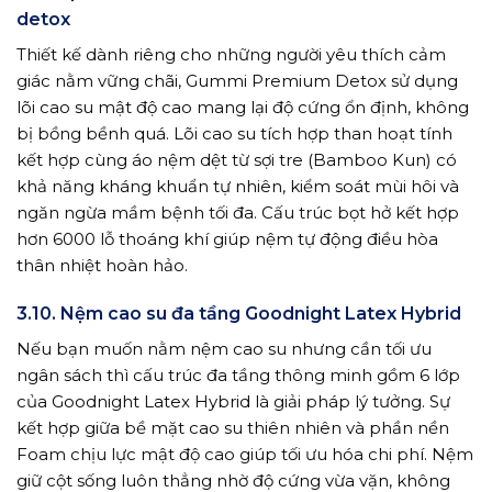
detox
Thiết kế dành riêng cho những người yêu thích cảm
giác nằm vững chãi, Gummi Premium Detox sử dụng
lõi cao su mật độ cao mang lại độ cứng ổn định, không
bị bồng bềnh quá. Lõi cao su tích hợp than hoạt tính
kết hợp cùng áo nệm dệt từ sợi tre (Bamboo Kun) có
khả năng kháng khuẩn tự nhiên, kiểm soát mùi hôi và
ngăn ngừa mầm bệnh tối đa. Cấu trúc bọt hở kết hợp
hơn 6000 lỗ thoáng khí giúp nệm tự động điều hòa
thân nhiệt hoàn hảo.
3.10. Nệm cao su đa tầng Goodnight Latex Hybrid
Nếu bạn muốn nằm nệm cao su nhưng cần tối ưu
ngân sách thì cấu trúc đa tầng thông minh gồm 6 lớp
của Goodnight Latex Hybrid là giải pháp lý tưởng. Sự
kết hợp giữa bề mặt cao su thiên nhiên và phần nền
Foam chịu lực mật độ cao giúp tối ưu hóa chi phí. Nệm
giữ cột sống luôn thẳng nhờ độ cứng vừa vặn, không