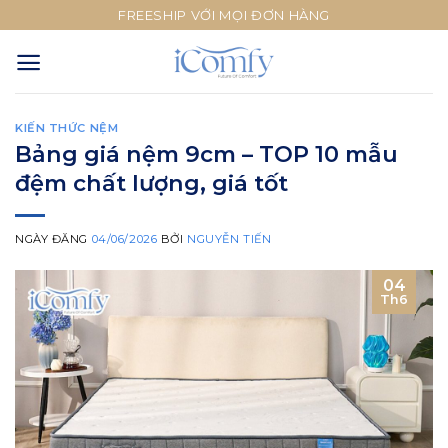
Skip
FREESHIP VỚI MỌI ĐƠN HÀNG
to
content
KIẾN THỨC NỆM
Bảng giá nệm 9cm – TOP 10 mẫu
đệm chất lượng, giá tốt
NGÀY ĐĂNG
04/06/2026
BỞI
NGUYỄN TIẾN
04
Th6