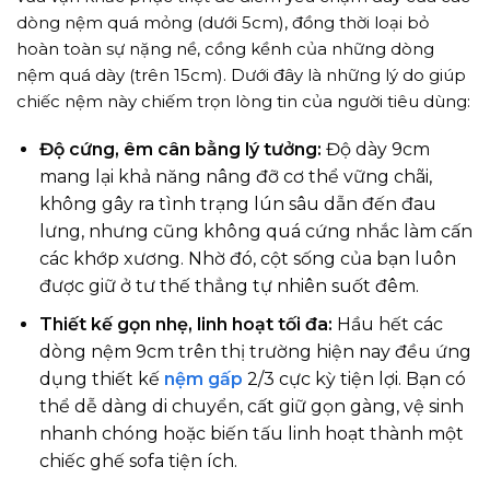
dòng nệm quá mỏng (dưới 5cm), đồng thời loại bỏ
hoàn toàn sự nặng nề, cồng kềnh của những dòng
nệm quá dày (trên 15cm). Dưới đây là những lý do giúp
chiếc nệm này chiếm trọn lòng tin của người tiêu dùng:
Độ cứng, êm cân bằng lý tưởng:
Độ dày 9cm
mang lại khả năng nâng đỡ cơ thể vững chãi,
không gây ra tình trạng lún sâu dẫn đến đau
lưng, nhưng cũng không quá cứng nhắc làm cấn
các khớp xương. Nhờ đó, cột sống của bạn luôn
được giữ ở tư thế thẳng tự nhiên suốt đêm.
Thiết kế gọn nhẹ, linh hoạt tối đa:
Hầu hết các
dòng nệm 9cm trên thị trường hiện nay đều ứng
dụng thiết kế
nệm gấp
2/3 cực kỳ tiện lợi. Bạn có
thể dễ dàng di chuyển, cất giữ gọn gàng, vệ sinh
nhanh chóng hoặc biến tấu linh hoạt thành một
chiếc ghế sofa tiện ích.