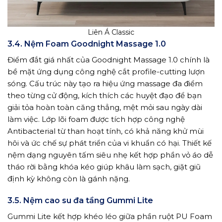
Liên Á Classic
3.4. Nệm Foam Goodnight Massage 1.0
Điểm đắt giá nhất của Goodnight Massage 1.0 chính là
bề mặt ứng dụng công nghệ cắt profile-cutting lượn
sóng. Cấu trúc này tạo ra hiệu ứng massage đa điểm
theo từng cử động, kích thích các huyệt đạo để bạn
giải tỏa hoàn toàn căng thẳng, mệt mỏi sau ngày dài
làm việc. Lớp lõi foam được tích hợp công nghệ
Antibacterial từ than hoạt tính, có khả năng khử mùi
hôi và ức chế sự phát triển của vi khuẩn có hại. Thiết kế
nệm dạng nguyên tấm siêu nhẹ kết hợp phần vỏ áo dễ
tháo rời bằng khóa kéo giúp khâu làm sạch, giặt giũ
định kỳ không còn là gánh nặng.
3.5. Nệm cao su đa tầng Gummi Lite
Gummi Lite kết hợp khéo léo giữa phần ruột PU Foam