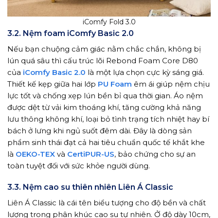
iComfy Fold 3.0
3.2. Nệm foam iComfy Basic 2.0
Nếu bạn chuộng cảm giác nằm chắc chắn, không bị
lún quá sâu thì cấu trúc lõi Rebond Foam Core D80
của
iComfy Basic 2.0
là một lựa chọn cực kỳ sáng giá.
Thiết kế kẹp giữa hai lớp
PU Foam
êm ái giúp nệm chịu
lực tốt và chống xẹp lún bền bỉ qua thời gian. Áo nệm
được dệt từ vải kim thoáng khí, tăng cường khả năng
lưu thông không khí, loại bỏ tình trạng tích nhiệt hay bí
bách ở lưng khi ngủ suốt đêm dài. Đây là dòng sản
phẩm sinh thái đạt cả hai tiêu chuẩn quốc tế khắt khe
là
OEKO-TEX
và
CertiPUR-US
, bảo chứng cho sự an
toàn tuyệt đối với sức khỏe người dùng.
3.3. Nệm cao su thiên nhiên Liên Á Classic
Liên Á Classic là cái tên biểu tượng cho độ bền và chất
lượng trong phân khúc cao su tự nhiên. Ở độ dày 10cm,