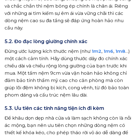
và chắc chắn thì nệm bông ép chính là chân ái. Riêng
với những ai tìm kiếm sự êm ái vừa vững chãi thì các
dòng nệm cao su đa tầng sẽ đáp ứng hoàn hảo nhu
cầu này.
5.2.
Đo đạc lòng giường chính xác
Đừng ước lượng kích thước nệm (như
1m2
,
1m6
,
1m8
…)
một cách cảm tính. Hãy dùng thước dây đo chính xác
chiều dài và chiều rộng lòng giường của bạn trước khi
mua. Một tấm nệm 9cm vừa vặn hoàn hảo không chỉ
đảm bảo tính thẩm mỹ cao cho căn phòng mà còn
giúp lõi đệm không bị kích, cong vênh, từ đó bảo toàn
phom dáng và cấu trúc nệm lâu dài.
5.3. Ưu tiên các tính năng tiện ích đi kèm
Để khâu dọn dẹp nhà cửa và làm sạch không còn là nỗi
ác mộng, bạn nên ưu tiên chọn những dòng nệm có
thiết kế khóa kéo, cho phép tháo rời vỏ áo dễ dàng để