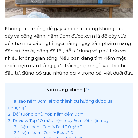
Không quá mỏng để gây khó chịu, cũng không quá
dày và cồng kềnh, nệm 9cm được xem là độ dày vừa
đủ cho nhu cầu nghỉ ngơi hằng ngày. Sản phẩm mang
đến sự êm ái, nâng đỡ tốt, dễ sử dụng và phù hợp với
nhiều không gian sống. Nếu bạn đang tìm kiếm một
chiếc nệm cân bằng giữa trải nghiệm ngủ và chi phí
đầu tư, đừng bỏ qua những gợi ý trong bài viết dưới đây.
Nội dung chính
[
ẩn
]
1. Tại sao nệm 9cm lại trở thành xu hướng được ưa
chuộng?
2. Đối tượng phù hợp nằm đệm 9cm
3. Review Top 10 mẫu nệm dày 9cm tốt hiện nay
3.1. Nệm foam iComfy Fold 3.0 gấp 3
3.2. Nệm foam iComfy Basic 2.0