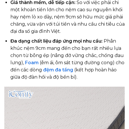
Giá thành mềm, dễ tiếp cận:
So với việc phải chi
một khoản tiền lớn cho nệm cao su nguyên khối
hay nệm lò xo dày, nệm 9cm sở hữu mức giá phải
chăng, vừa vặn với túi tiền và nhu cầu chi tiêu của
đại đa số gia đình Việt.
Đa dạng chất liệu đáp ứng mọi nhu cầu:
Phân
khúc nệm 9cm mang đến cho bạn rất nhiều lựa
chọn từ bông ép (nâng đỡ vững chắc, chống đau
lưng),
Foam
(êm ái, ôm sát từng đường cong) cho
đến các dòng
đệm đa tầng
(kết hợp hoàn hảo
giữa độ đàn hồi và độ bền bỉ).