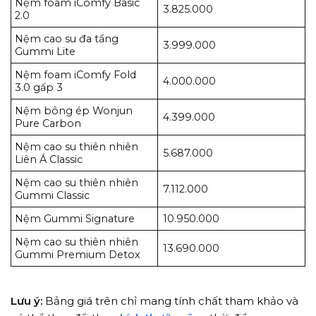
Nệm foam iComfy Basic
3.825.000
2.0
Nệm cao su đa tầng
3.999.000
Gummi Lite
Nệm foam iComfy Fold
4.000.000
3.0 gấp 3
Nệm bông ép Wonjun
4.399.000
Pure Carbon
Nệm cao su thiên nhiên
5.687.000
Liên Á Classic
Nệm cao su thiên nhiên
7.112.000
Gummi Classic
Nệm Gummi Signature
10.950.000
Nệm cao su thiên nhiên
13.690.000
Gummi Premium Detox
Lưu ý:
Bảng giá trên chỉ mang tính chất tham khảo và