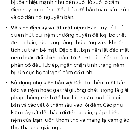
bị tỏa nhiệt mạnh như đèn sưởi, lò sưởi, ổ cắm
điện hay cục nóng điều hòa để bảo toàn cấu trúc
và độ đàn hồi nguyên bản.
Vệ sinh định kỳ và lật mặt nệm:
Hãy duy trì thói
quen hút bụi nệm thường xuyên để loại bỏ triệt
để bụi bẩn, tóc rụng, lông thú cưng và vi khuẩn
tích tụ trên bề mặt. Đặc biệt, bạn nên lật đảo mặt
nệm hoặc đổi chiều nằm từ 3 – 6 tháng/lần nhằm
phân bổ đều lực ép, ngăn chặn tình trạng nệm
bị lún cục bộ tại vị trí nằm cố định.
Sử dụng phụ kiện bảo vệ:
Đầu tư thêm một tấm
bảo vệ nệm hoặc ga trải giường chất lượng là giải
pháp thông minh để bọc lót, ngăn mồ hôi, bụi
bẩn và các vết ố thấm sâu vào lõi đệm. Các phụ
kiện này rất dễ tháo rời để giặt giũ, giúp chiếc
nệm của bạn luôn thơm tho và mang lại cảm giác
thư thái cho giấc ngủ.