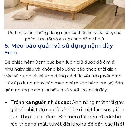
Ưu tiên chọn những dòng nệm có thiết kế khóa kéo, cho
phép tháo rời vỏ áo dễ dàng để giặt giũ
6. Mẹo bảo quản và sử dụng nệm dày
9cm
Để chiếc nệm 9cm của bạn luôn giữ được độ êm ái
như ngày đầu và không bị xuống cấp theo thời gian,
việc sử dụng và vệ sinh đúng cách là yếu tố quyết định.
Hãy áp dụng ngay các mẹo chăm sóc nệm cực kỳ đơn
giản nhưng mang lại hiệu quả vượt trội dưới đây:
Tránh xa nguồn nhiệt cao:
Ánh nắng mặt trời gay
gắt và nhiệt độ cao là kẻ thù số một làm suy giảm
tuổi thọ của lõi đệm. Bạn nên đặt nệm ở nơi khô
ráo, thoáng mát, tuyệt đối không để gần các thiết