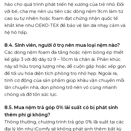
hảo cho quá trình phát triển hệ xương của trẻ nhỏ. Đối
với bé, cha mẹ nên ưu tiên các dòng nệm 9cm làm từ
cao su tự nhiên hoặc foam đạt chứng nhận quốc tế
khắt khe như OEKO-TEX để bảo vệ làn da nhạy cảm và
hệ hô hấp.
8.4. Sinh viên, người ở trọ nên mua loại nệm nào?
Các dòng nệm foam đa tầng hoặc nệm bông ép thiết
kế gấp 3 với độ dày từ 9 – 10cm là chân ái. Phân khúc
này sở hữu trọng lượng nhẹ, dễ cuộn gấp hoặc xếp gọn
để tối ưu hóa diện tích phòng trọ nhỏ hẹp. Ngoài ra,
tính cơ động của sản phẩm giúp khâu vận chuyển mỗi
lần chuyển nhà, dọn phòng trở nên vô cùng nhanh
chóng và đỡ tốn sức lực.
8.5. Mua nệm trả góp 0% lãi suất có bị phát sinh
thêm phí gì không?
Thông thường, chương trình trả góp 0% lãi suất tại các
đại lý lớn như iComfy sẽ không phát sinh thêm bất kỳ