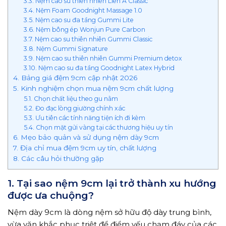
3.3. Nệm cao su thiên nhiên Liên Á Classic
3.4. Nệm Foam Goodnight Massage 1.0
3.5. Nệm cao su đa tầng Gummi Lite
3.6. Nệm bông ép Wonjun Pure Carbon
3.7. Nệm cao su thiên nhiên Gummi Classic
3.8. Nệm Gummi Signature
3.9. Nệm cao su thiên nhiên Gummi Premium detox
3.10. Nệm cao su đa tầng Goodnight Latex Hybrid
4. Bảng giá đệm 9cm cập nhật 2026
5. Kinh nghiệm chọn mua nệm 9cm chất lượng
5.1. Chọn chất liệu theo gu nằm
5.2. Đo đạc lòng giường chính xác
5.3. Ưu tiên các tính năng tiện ích đi kèm
5.4. Chọn mặt gửi vàng tại các thương hiệu uy tín
6. Mẹo bảo quản và sử dụng nệm dày 9cm
7. Địa chỉ mua đệm 9cm uy tín, chất lượng
8. Các câu hỏi thường gặp
1. Tại sao nệm 9cm lại trở thành xu hướng
được ưa chuộng?
Nệm dày 9cm là dòng nệm sở hữu độ dày trung bình,
vừa vặn khắc phục triệt để điểm yếu chạm đáy của các