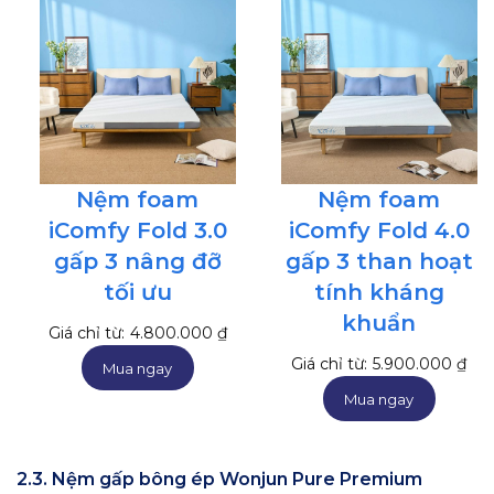
Nệm foam
Nệm foam
iComfy Fold 3.0
iComfy Fold 4.0
gấp 3 nâng đỡ
gấp 3 than hoạt
tối ưu
tính kháng
khuẩn
Giá chỉ từ:
4.800.000
₫
Giá chỉ từ:
5.900.000
₫
Mua ngay
Mua ngay
2.3. Nệm gấp bông ép Wonjun Pure Premium