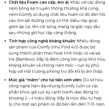
Chất liệu Foam cao cấp, êm ái:
Khác với các dòng
nệm bông ép truyền thống thường khá cứng,
nệm iComfy sử dụng chất liệu foam có độ đàn hồi
cao, ôm sát đường cong cơ thể. Điều này giúp
giảm áp lực lên cột sống, mang lại giấc ngủ sâu
sau những giờ học tập căng thẳng.
Tích hợp công nghệ kháng khuẩn:
Nhiều dòng
sản phẩm của iComfy (như Fold 4.0) được bổ
sung thành phần than hoạt tính hoặc vỏ vải sợi
tre (Bamboo). Đây là điểm cộng lớn giúp khử mùi,
kháng khuẩn và chống nấm mốc – cực kỳ phù
hợp với môi trường phòng trọ đôi khi bị ẩm thấp.
Mức giá “mềm” cho túi tiền sinh viên:
Dù sở hữu
công nghệ hiện đại nhưng iComfy luôn có các
phân khúc giá cực kỳ cạnh tranh, dao động từ
khoảng 2 – 4 triệu đồng. Đây là mức đầu tư hợp
lý cho một sản phẩm có độ bền lên đến 7-10 năm.