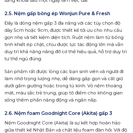
sảng khoái sau một ngày làm việc dài.
2.5. Nệm gấp bông ép Wonjun Pure & Fresh
Đây là dòng nệm gấp 3 đa năng với các tùy chọn độ
dày 5cm hoặc 9cm, được thiết kế tối ưu cho nhu cầu
gọn nhẹ và tiết kiệm diện tích. Ruột nệm làm từ bông
tinh khiết ép chặt, chịu được lực tác động lớn mà vẫn
duy trì khả năng nâng đỡ cơ thể hiệu quả, hỗ trợ duy trì
tư thế ngủ đúng.
Sản phẩm rất được lòng các bạn sinh viên và người đi
làm nhờ trọng lượng nhẹ, dễ dàng gấp gọn và cất giữ
dưới gầm giường hoặc trong tủ kính. Vỏ nệm thoáng
mát, màu sắc trẻ trung, giúp tô điểm cho không gian
sống thêm phần năng động và ngăn nắp.
2.6. Nệm foam Goodnight Core (Akita) gấp 3
Nệm Goodnight Core (Akita) là sự kết hợp hoàn hảo
giữa thiết kế Nhật Bản và chất liệu foam đàn hồi. Với độ