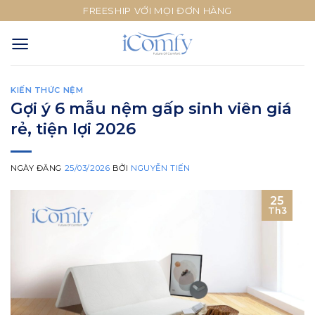
Skip
FREESHIP VỚI MỌI ĐƠN HÀNG
to
content
KIẾN THỨC NỆM
Gợi ý 6 mẫu nệm gấp sinh viên giá
rẻ, tiện lợi 2026
NGÀY ĐĂNG
25/03/2026
BỞI
NGUYỄN TIẾN
25
Th3