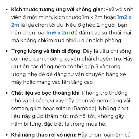
Kích thước tương ứng với không gian:
Đối với sinh
viên ở một mình, kích thước 1m x 2m hoặc
1m2 x
2m
là lựa chọn tối ưu. Nếu ở ghép 2 người, bạn
nên chọn loại
1m6 x 2m
để đảm bảo sự thoải mái
mà không chiếm quá nhiều diện tích phòng.
Trọng lượng và tính di động:
Đây là tiêu chí sống
còn nếu bạn thường xuyên phải chuyển trọ. Hãy
ưu tiên các dòng nệm có thể gấp 3 và trọng
lượng nhẹ để dễ dàng tự vận chuyển bằng xe
máy hoặc mang vác lên tầng cao.
Chất liệu vỏ bọc thoáng khí:
Phòng trọ thường
nhỏ và bí bách, vì vậy hãy chọn vỏ nệm bằng vải
cotton, gấm hoặc sợi tre (Bamboo). Những chất
liệu này giúp thấm hút mồ hôi tốt, không gây
hầm bí lưng, đặc biệt là trong mùa hè.
Khả năng tháo rời vỏ nệm:
Hãy chọn loại nệm có