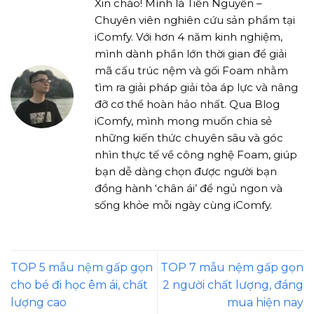
Xin chào! Mình là Tiến Nguyễn –
Chuyên viên nghiên cứu sản phẩm tại
iComfy. Với hơn 4 năm kinh nghiệm,
mình dành phần lớn thời gian để giải
mã cấu trúc nệm và gối Foam nhằm
tìm ra giải pháp giải tỏa áp lực và nâng
đỡ cơ thể hoàn hảo nhất. Qua Blog
iComfy, mình mong muốn chia sẻ
những kiến thức chuyên sâu và góc
nhìn thực tế về công nghệ Foam, giúp
bạn dễ dàng chọn được người bạn
đồng hành ‘chân ái’ để ngủ ngon và
sống khỏe mỗi ngày cùng iComfy.
TOP 5 mẫu nệm gấp gọn
TOP 7 mẫu nệm gấp gọn
cho bé đi học êm ái, chất
2 người chất lượng, đáng
lượng cao
mua hiện nay