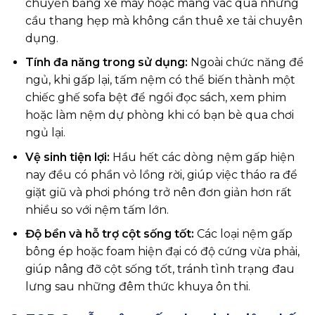
chuyển bằng xe máy hoặc mang vác qua những
cầu thang hẹp mà không cần thuê xe tải chuyên
dụng.
Tính đa năng trong sử dụng:
Ngoài chức năng để
ngủ, khi gấp lại, tấm nệm có thể biến thành một
chiếc ghế sofa bệt để ngồi đọc sách, xem phim
hoặc làm nệm dự phòng khi có bạn bè qua chơi
ngủ lại.
Vệ sinh tiện lợi:
Hầu hết các dòng nệm gấp hiện
nay đều có phần vỏ lồng rời, giúp việc tháo ra để
giặt giũ và phơi phóng trở nên đơn giản hơn rất
nhiều so với nệm tấm lớn.
Độ bền và hỗ trợ cột sống tốt:
Các loại nệm gấp
bông ép hoặc foam hiện đại có độ cứng vừa phải,
giúp nâng đỡ cột sống tốt, tránh tình trạng đau
lưng sau những đêm thức khuya ôn thi.