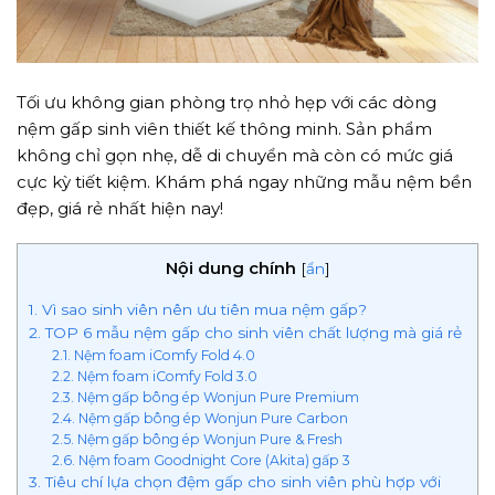
Tối ưu không gian phòng trọ nhỏ hẹp với các dòng
nệm gấp sinh viên thiết kế thông minh. Sản phẩm
không chỉ gọn nhẹ, dễ di chuyển mà còn có mức giá
cực kỳ tiết kiệm. Khám phá ngay những mẫu nệm bền
đẹp, giá rẻ nhất hiện nay!
Nội dung chính
[
ẩn
]
1. Vì sao sinh viên nên ưu tiên mua nệm gấp?
2. TOP 6 mẫu nệm gấp cho sinh viên chất lượng mà giá rẻ
2.1. Nệm foam iComfy Fold 4.0
2.2. Nệm foam iComfy Fold 3.0
2.3. Nệm gấp bông ép Wonjun Pure Premium
2.4. Nệm gấp bông ép Wonjun Pure Carbon
2.5. Nệm gấp bông ép Wonjun Pure & Fresh
2.6. Nệm foam Goodnight Core (Akita) gấp 3
3. Tiêu chí lựa chọn đệm gấp cho sinh viên phù hợp với