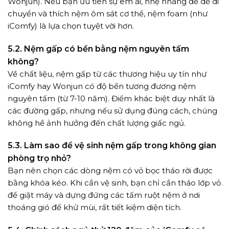
Wonjun). Nếu bạn ưu tiên sự êm ái, nhẹ nhàng để dễ di
chuyển và thích nệm ôm sát cơ thể, nệm foam (như
iComfy) là lựa chọn tuyệt vời hơn.
5.2. Nệm gấp có bền bằng nệm nguyên tấm
không?
Về chất liệu, nệm gấp từ các thương hiệu uy tín như
iComfy hay Wonjun có độ bền tương đương nệm
nguyên tấm (từ 7-10 năm). Điểm khác biệt duy nhất là
các đường gấp, nhưng nếu sử dụng đúng cách, chúng
không hề ảnh hưởng đến chất lượng giấc ngủ.
5.3. Làm sao để vệ sinh nệm gấp trong không gian
phòng trọ nhỏ?
Bạn nên chọn các dòng nệm có vỏ bọc tháo rời được
bằng khóa kéo. Khi cần vệ sinh, bạn chỉ cần tháo lớp vỏ
để giặt máy và dựng đứng các tấm ruột nệm ở nơi
thoáng gió để khử mùi, rất tiết kiệm diện tích.