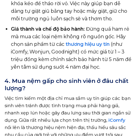
khóa kéo để tháo rời vỏ. Việc này giúp bạn dễ
dàng tự giặt giũ bằng tay hoặc máy giặt, giữ cho
môi trường ngủ luôn sạch sẽ và thơm tho.
Giá thành và chế độ bảo hành:
Đừng quá ham rẻ
mà mua các loại nệm không rõ nguồn gốc. Hãy
chọn sản phẩm từ các
thương hiệu uy tín
(như
iComfy, Wonjun, Goodnight) có mức giá từ 1 – 3
triệu đồng kèm chính sách bảo hành từ 5 năm để
yên tâm sử dụng suốt 4 năm đại học.
4. Mua nệm gấp cho sinh viên ở đâu chất
lượng?
Việc tìm kiếm một địa chỉ mua sắm uy tín giúp các bạn
sinh viên tránh được tình trạng mua phải hàng giả,
nhanh xẹp lún hoặc gây đau lưng sau thời gian ngắn sử
dụng. Giữa rất nhiều lựa chọn trên thị trường,
iComfy
nổi lên là thương hiệu nệm hiện đại, thấu hiểu sâu sắc
nhu cầu của giới trẻ với những ưu điểm vượt trội sau: