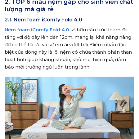
2. TOP 6 mẫu nệm gấp cho sinh viên chất
lượng mà giá rẻ
2.1. Nệm foam iComfy Fold 4.0
Nệm foam iComfy Fold 4.0
sở hữu cấu trúc foam đa
tầng với độ dày lên đến 12cm, mang lại khả năng nâng
đỡ cơ thể tối ưu và sự êm ái vượt trội. Điểm nhấn đặc
biệt của dòng này là lõi nệm có chứa thành phần than
hoạt tính giúp kháng khuẩn, khử mùi hiệu quả, đảm
bảo môi trường ngủ luôn trong lành.