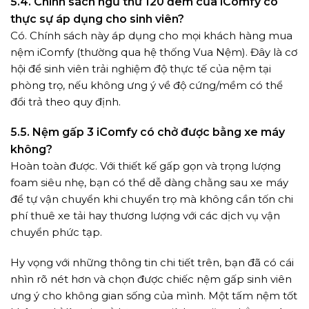
5.4. Chính sách ngủ thử 120 đêm của iComfy có
thực sự áp dụng cho sinh viên?
Có. Chính sách này áp dụng cho mọi khách hàng mua
nệm iComfy (thường qua hệ thống Vua Nệm). Đây là cơ
hội để sinh viên trải nghiệm độ thực tế của nệm tại
phòng trọ, nếu không ưng ý về độ cứng/mềm có thể
đổi trả theo quy định.
5.5. Nệm gấp 3 iComfy có chở được bằng xe máy
không?
Hoàn toàn được. Với thiết kế gấp gọn và trọng lượng
foam siêu nhẹ, bạn có thể dễ dàng chằng sau xe máy
để tự vận chuyển khi chuyển trọ mà không cần tốn chi
phí thuê xe tải hay thương lượng với các dịch vụ vận
chuyển phức tạp.
Hy vọng với những thông tin chi tiết trên, bạn đã có cái
nhìn rõ nét hơn và chọn được chiếc nệm gấp sinh viên
ưng ý cho không gian sống của mình. Một tấm nệm tốt